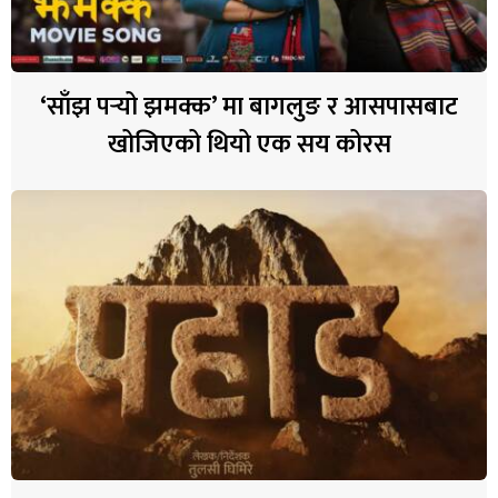
‘साँझ पर्‍यो झमक्क’ मा बागलुङ र आसपासबाट
खोजिएको थियो एक सय कोरस