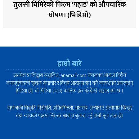
तुलसी घिमिरेको फिल्म ‘पहाड’ को औपचारिक
घोषणा (भिडिओ)
हाम्रो बारे
जनमेल प्रा.लि.द्वारा सञ्चालित janamail.com नेपालका आवाज विहीन
जनसमुदायको सूचना समाचार र विचार आदानप्रदान गर्ने जनपक्षीय अनलाइन
मिडिया हो। यो मिडिया २०८१ कार्तिक ३० गतेदेखि सञ्चालनमा छ ।
समाजको बिकृति, विसंगति, अनियमितता, भष्टाचार, अन्याय र अत्याचार बिरुद्ध
तथा न्यायको पक्षमा निरन्तर आवाज बुलन्द गर्नु हाम्रो मूल लक्ष हो।