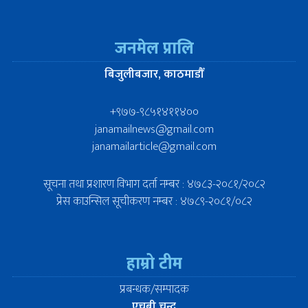
जनमेल प्रालि
बिजुलीबजार, काठमाडौँ
+९७७-९८५१४११४००
janamailnews@gmail.com
janamailarticle@gmail.com
सूचना तथा प्रशारण विभाग दर्ता नम्बर : ४७८३-२०८१/२०८२
प्रेस काउन्सिल सूचीकरण नम्बर : ४७८९-२०८१/०८२
हाम्रो टीम
प्रबन्धक/सम्पादक
एचबी चन्द