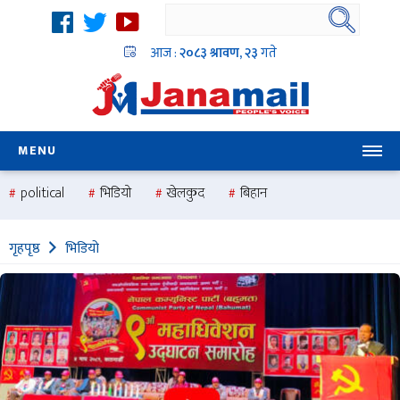
आज :
२०८३ श्रावण, २३
गते
MENU
political
भिडियो
खेलकुद
बिहान
उदयबहादुर चलाउने ‘दिपक’
समस्या
pradesh
one
गृहपृष्ठ
भिडियो
national
health