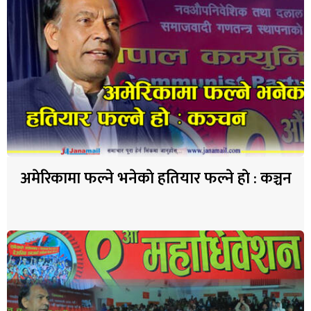
अमेरिकामा फल्ने भनेकाे हतियार फल्ने हाे : कञ्चन