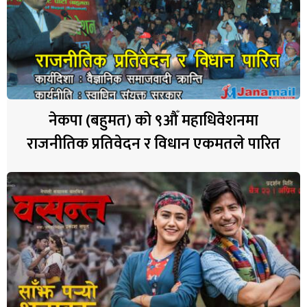
नेकपा (बहुमत) को ९औँ महाधिवेशनमा
राजनीतिक प्रतिवेदन र विधान एकमतले पारित