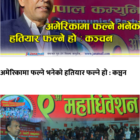
अमेरिकामा फल्ने भनेकाे हतियार फल्ने हाे : कञ्चन