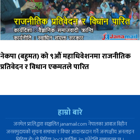
नेकपा (बहुमत) को ९औँ महाधिवेशनमा राजनीतिक
प्रतिवेदन र विधान एकमतले पारित
हाम्रो बारे
जनमेल प्रा.लि.द्वारा सञ्चालित janamail.com नेपालका आवाज विहीन
जनसमुदायको सूचना समाचार र विचार आदानप्रदान गर्ने जनपक्षीय अनलाइन
मिडिया हो। यो मिडिया २०८१ कार्तिक ३० गतेदेखि सञ्चालनमा छ ।