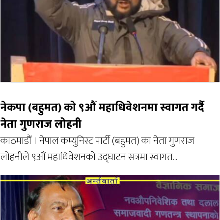
नेकपा (बहुमत) को ९औँ महाधिवेशनमा स्वागत गर्दै
नेता गुणराज लोहनी
काठमाडौँ । नेपाल कम्युनिस्ट पार्टी (बहुमत) का नेता गुणराज
लाेहनीले ९औँ महाधिवेशनको उद्घाटन सत्रमा स्वागत...