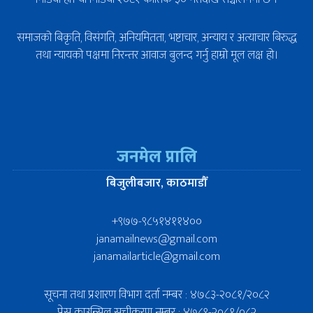
समाजको बिकृति, विसंगति, अनियमितता, भष्टाचार, अन्याय र अत्याचार बिरुद्ध
तथा न्यायको पक्षमा निरन्तर आवाज बुलन्द गर्नु हाम्रो मूल लक्ष हो।
जनमेल प्रालि
बिजुलीबजार, काठमाडौँ
+९७७-९८५१४११४००
janamailnews@gmail.com
janamailarticle@gmail.com
सूचना तथा प्रशारण विभाग दर्ता नम्बर : ४७८३-२०८१/२०८२
प्रेस काउन्सिल सूचीकरण नम्बर : ४७८९-२०८१/०८२