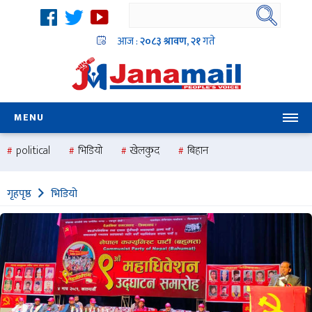
आज :
२०८३ श्रावण, २१
गते
MENU
political
भिडियो
खेलकुद
बिहान
उदयबहादुर चलाउने ‘दिपक’
समस्या
pradesh
one
गृहपृष्ठ
भिडियो
national
health