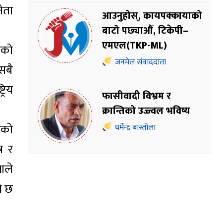
ेता
आउनुहोस्, कायपक्कायाको
बाटो पछ्याऔँ, टिकेपी–
एमएल(TKP-ML)
ाको
जनमेल संवाददाता
 सबै
रिय
फासीवादी विभ्रम र
क्रान्तिको उज्ज्वल भविष्य
टको
धर्मेन्द्र बास्तोला
र र
थाले
ो छ