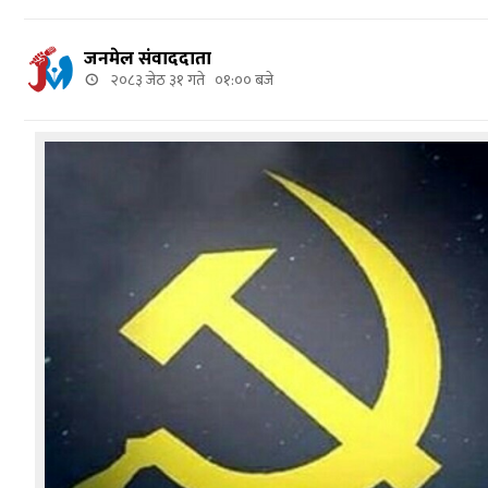
जनमेल संवाददाता
२०८३ जेठ ३१ गते ०१:०० बजे