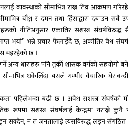
नलाई व्यवस्थाको सीमाभित्र राख्न तिव्र आक्रमण गरिरह
माभित्र बाँध्न र दमन तथा हिंसाद्वारा दबाउन सबै उ
ूको नीतिअनुसार एकातिर सशस्त्र संघर्षविरुद्ध सै
त भयो” भन्ने प्रचार फैलाइँदै छ, अर्कोतिर वैध संघर्
रयास भइरहेको छ ।
र गर्ने अन्य धाराहरू पनि तुर्की शासक वर्गको सहयोगी ब
ी सीमाभित्र धकेलिँदा यसले गम्भीर वैचारिक घेराबन्द
 पहिलेभन्दा बढी छ । अवैध सशस्त्र संघर्षको मोर
ूपमा सशस्त्र संघर्षलाई केन्द्रमा नराख्ने कुनै 
तोड्न सक्दैन, न त जनतालाई त्यसविरुद्ध लड्न संगठित ग