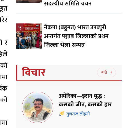
सदस्यीय समिति चयन
छूत
रेर
नेकपा (बहुमत) भारत उपब्युरो
५
अन्तर्गत पञ्जाब जिल्लाको प्रथम
ी र
जिल्ला भेला सम्पन्न
हिले
एको
विचार
सबै
णमा
र्वक
अमेरिका—इरान युद्ध :
एको
कसको जीत, कसको हार
गुणराज लोहनी
ामा