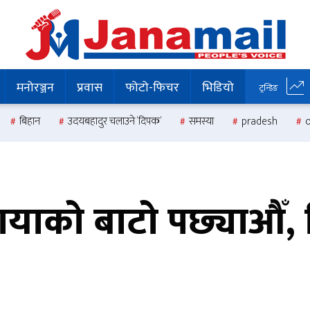
मनोरञ्जन
प्रवास
फोटो-फिचर
भिडियो
ट्रन्डिङ
बिहान
उदयबहादुर चलाउने ‘दिपक’
समस्या
pradesh
ायाको बाटो पछ्याऔँ