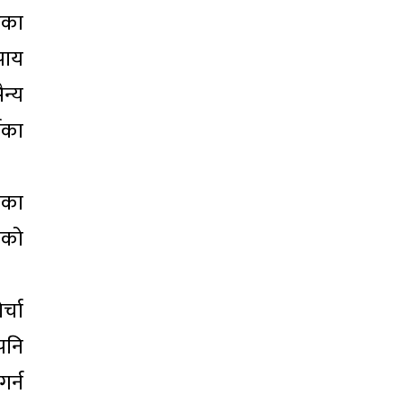
ेका
पाय
न्य
षका
नेका
ीको
्चा
पनि
र्न