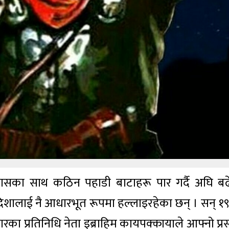
ासका साथ कठिन पहाडी बाटाहरू पार गर्दै अघि बढ
शालाई नै आधारभूत रूपमा हल्लाइरहेका छन् । सन् १
ारका प्रतिनिधि नेता इब्राहिम कायपक्कायाले आफ्नो प्रस