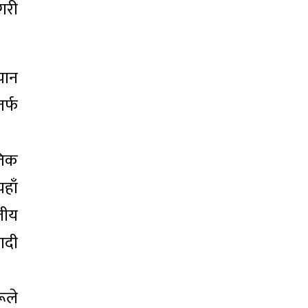
गरी
यान
र्फ
ौतिक
हाँ
तीय
ादी
ूले