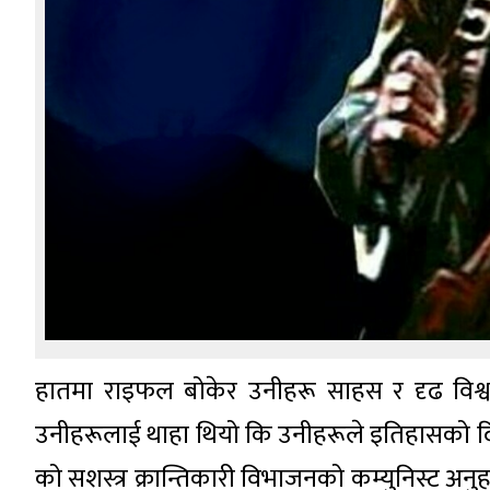
हातमा राइफल बोकेर उनीहरू साहस र दृढ विश्व
उनीहरूलाई थाहा थियो कि उनीहरूले इतिहासको दि
को सशस्त्र क्रान्तिकारी विभाजनको कम्युनिस्ट अनुह