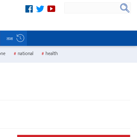
ताजा
one
national
health