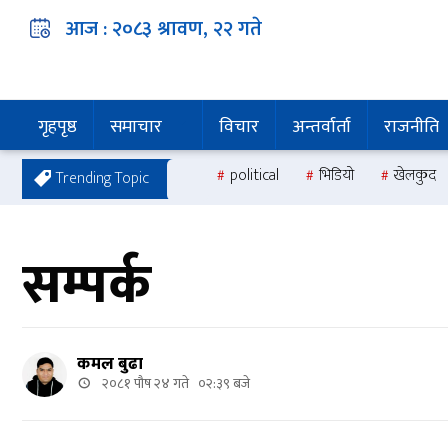
आज :
२०८३ श्रावण, २२
गते
गृहपृष्ठ
समाचार
विचार
अन्तर्वार्ता
राजनीति
political
भिडियो
खेलकुद
Trending Topic
सम्पर्क
कमल बुढा
२०८१ पौष २४ गते ०२:३९ बजे