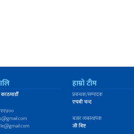
रालि
हाम्रो टीम
 काठमाडौँ
प्रबन्धक/सम्पादक
एचबी चन्द
४११४००
ws@gmail.com
बजार व्यबस्थापक
icle@gmail.com
जी बिष्ट