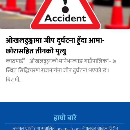
ओखलढुङ्गामा जीप दुर्घटना हुँदा आमा-
छोरासहित तीनको मृत्यु
काठमाडौँ । ओखलढुङ्गाको मानेभन्ज्याङ गाउँपालिका– ७
स्थित सिद्धिचरण राजमार्गमा जीप दुर्घटना भएको छ ।
बिरामी...
हाम्रो बारे
जनमेल प्रा.लि.द्वारा सञ्चालित janamail.com नेपालका आवाज विहीन