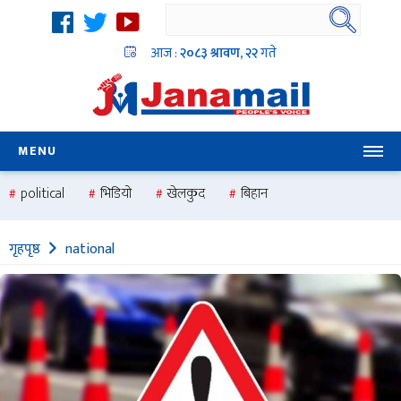
आज :
२०८३ श्रावण, २२
गते
MENU
political
भिडियो
खेलकुद
बिहान
उदयबहादुर चलाउने ‘दिपक’
समस्या
pradesh
one
गृहपृष्ठ
national
national
health