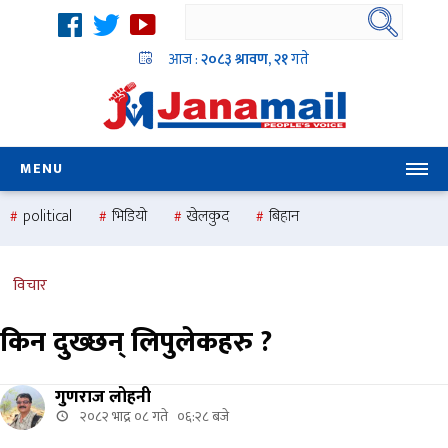
आज :
२०८३ श्रावण, २१
गते
MENU
political
भिडियो
खेलकुद
बिहान
उदयबहादुर चलाउने ‘दिपक’
समस्या
pradesh
one
national
health
विचार
किन दुख्छन् लिपुलेकहरु ?
गुणराज लोहनी
२०८२ भाद्र ०८ गते ०६:२८ बजे