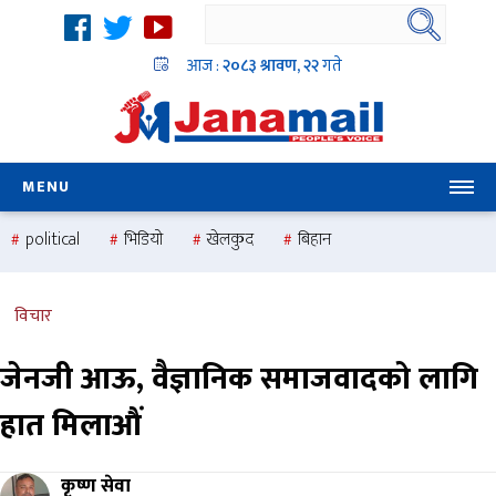
आज :
२०८३ श्रावण, २२
गते
MENU
political
भिडियो
खेलकुद
बिहान
उदयबहादुर चलाउने ‘दिपक’
समस्या
pradesh
one
national
health
विचार
जेनजी आऊ, वैज्ञानिक समाजवादको लागि
हात मिलाऔं
कृष्ण सेवा