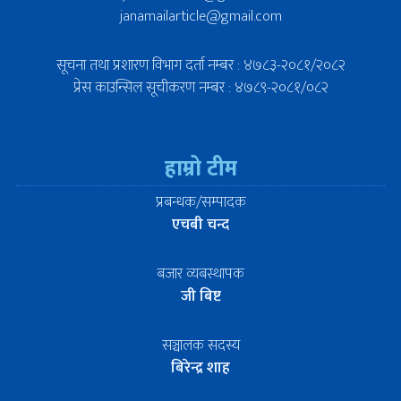
janamailarticle@gmail.com
सूचना तथा प्रशारण विभाग दर्ता नम्बर : ४७८३-२०८१/२०८२
प्रेस काउन्सिल सूचीकरण नम्बर : ४७८९-२०८१/०८२
हाम्रो टीम
प्रबन्धक/सम्पादक
एचबी चन्द
बजार व्यबस्थापक
जी बिष्ट
सञ्चालक सदस्य
बिरेन्द्र शाह