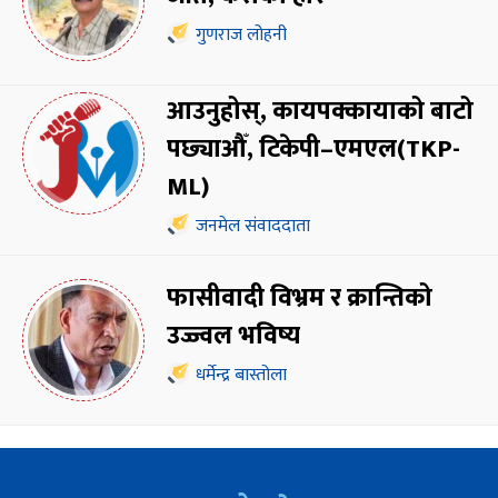
गुणराज लोहनी
आउनुहोस्, कायपक्कायाको बाटो
पछ्याऔँ, टिकेपी–एमएल(TKP-
ML)
जनमेल संवाददाता
फासीवादी विभ्रम र क्रान्तिको
उज्ज्वल भविष्य
धर्मेन्द्र बास्तोला