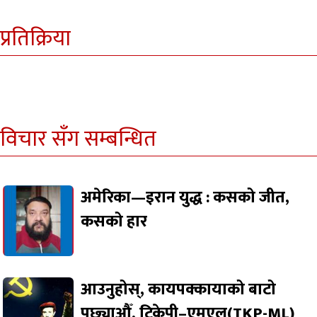
प्रतिक्रिया
विचार सँग सम्बन्धित
अमेरिका—इरान युद्ध : कसको जीत,
कसको हार
आउनुहोस्, कायपक्कायाको बाटो
पछ्याऔँ, टिकेपी–एमएल(TKP-ML)