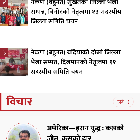
नेकपा (बहुमत) सुर्खेतको जिल्ला भेला
४
सम्पन्न, विनोदको नेतृत्वमा १३ सदस्यीय
जिल्ला समिति चयन
नेकपा (बहुमत) बर्दियाको दोस्रो जिल्ला
५
भेला सम्पन्न, दिलमानको नेतृत्वमा ११
सदस्यीय समिति चयन
विचार
सबै
अमेरिका—इरान युद्ध : कसको
जीत, कसको हार