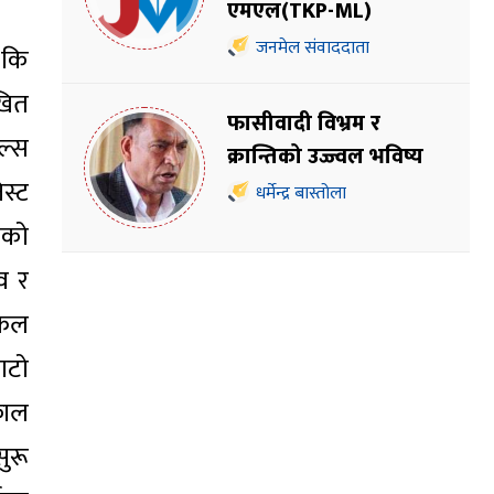
एमएल(TKP-ML)
जनमेल संवाददाता
् कि
खित
फासीवादी विभ्रम र
ल्स
क्रान्तिको उज्ज्वल भविष्य
स्ट
धर्मेन्द्र बास्तोला
पेको
व र
सफल
फाटो
्काल
सुरू