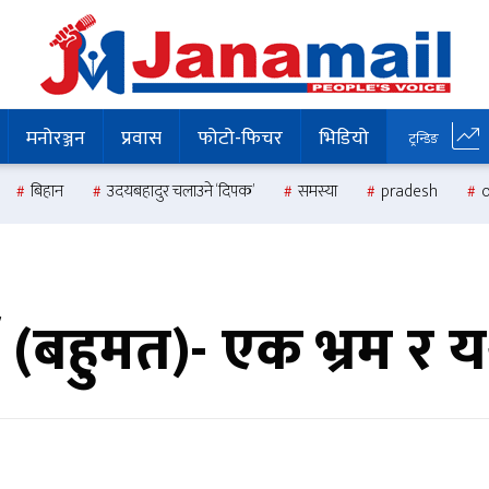
मनोरञ्जन
प्रवास
फोटो-फिचर
भिडियो
ट्रन्डिङ
बिहान
उदयबहादुर चलाउने ‘दिपक’
समस्या
pradesh
टी (बहुमत)- एक भ्रम र य