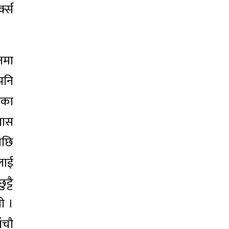
्क्स
नमा
पनि
ेका
पास
पछि
लाई
्टै
ो ।
ँचौ