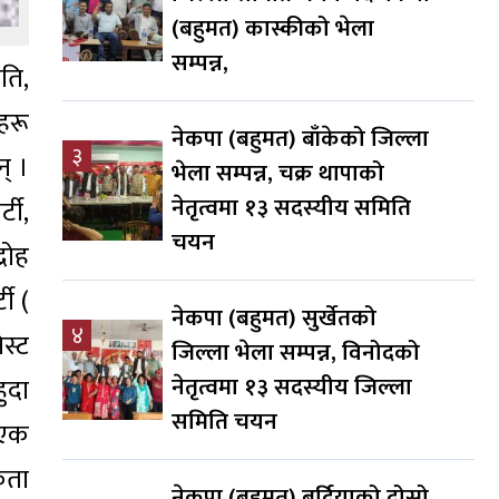
(बहुमत) कास्कीको भेला
सम्पन्न,
ति,
हरू
नेकपा (बहुमत) बाँकेको जिल्ला
३
् ।
भेला सम्पन्न, चक्र थापाको
नेतृत्वमा १३ सदस्यीय समिति
्टी,
चयन
रोह
टी (
नेकपा (बहुमत) सुर्खेतको
४
िस्ट
जिल्ला भेला सम्पन्न, विनोदको
नेतृत्वमा १३ सदस्यीय जिल्ला
हुदा
समिति चयन
 एक
कता
नेकपा (बहुमत) बर्दियाको दोस्रो