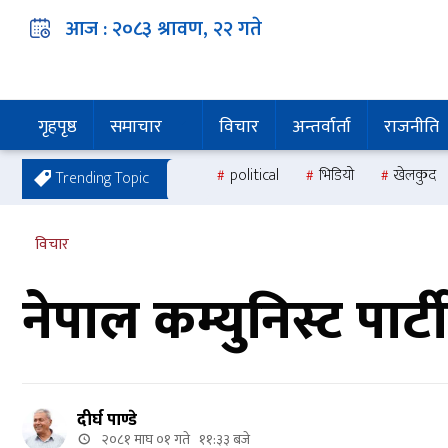
आज :
२०८३ श्रावण, २२
गते
गृहपृष्ठ
समाचार
विचार
अन्तर्वार्ता
राजनीति
political
भिडियो
खेलकुद
Trending Topic
विचार
नेपाल कम्युनिस्ट पार्
दीर्घ पाण्डे
२०८१ माघ ०१ गते ११:३३ बजे