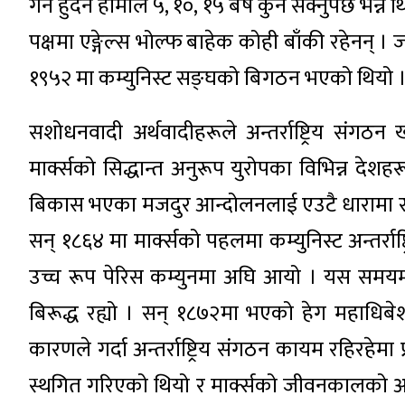
गर्न हुदैन हामीले ५, १०, १५ बर्ष कुर्न सक्नुपर्छ भन्ने थ
पक्षमा एङ्गेल्स भोल्फ बाहेक कोही बाँकी रहेनन् ।
१९५२ मा कम्युनिस्ट सङ्घको बिगठन भएको थियो 
सशोधनवादी अर्थवादीहरूले अन्तर्राष्ट्रिय संग
मार्क्सको सिद्धान्त अनुरूप युरोपका विभिन्न द
बिकास भएका मजदुर आन्दोलनलाई एउटै धारामा सञ्च
सन् १८६४ मा मार्क्सको पहलमा कम्युनिस्ट अन्तर्
उच्च रूप पेरिस कम्युनमा अघि आयो । यस समयमा
बिरूद्ध रह्यो । सन् १८७२मा भएको हेग महाधिबेश
कारणले गर्दा अन्तर्राष्ट्रिय संगठन कायम रहिरहेमा प्
स्थगित गरिएको थियो र मार्क्सको जीवनकालको अन्त