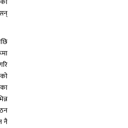
्सका
सन्
पछि
ूमा
गरि
नको
दका
न्न
ंगठन
 नै