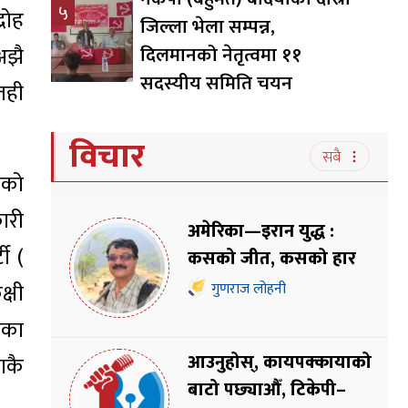
५
्रोह
जिल्ला भेला सम्पन्न,
अझै
दिलमानको नेतृत्वमा ११
सदस्यीय समिति चयन
तही
विचार
सबै
कको
ारी
अमेरिका—इरान युद्ध :
ी (
कसको जीत, कसको हार
क्षी
गुणराज लोहनी
ेका
आउनुहोस्, कायपक्कायाको
ाकै
बाटो पछ्याऔँ, टिकेपी–