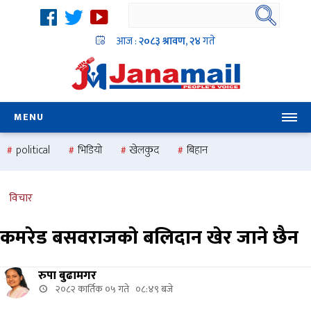
आज :
२०८३ श्रावण, २४
गते
MENU
political
भिडियो
खेलकुद
बिहान
उदयबहादुर चलाउने ‘दिपक’
समस्या
pradesh
one
national
health
विचार
कमरेड बसवराजको बलिदान खेर जाने छैन
रुपा बुढामगर
२०८२ कार्तिक ०५ गते ०८:४९ बजे