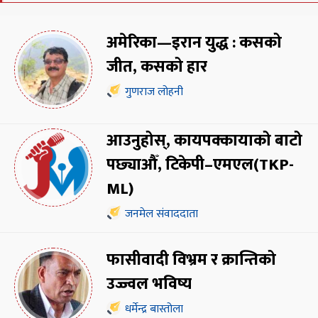
अमेरिका—इरान युद्ध : कसको
जीत, कसको हार
गुणराज लोहनी
आउनुहोस्, कायपक्कायाको बाटो
पछ्याऔँ, टिकेपी–एमएल(TKP-
ML)
जनमेल संवाददाता
फासीवादी विभ्रम र क्रान्तिको
उज्ज्वल भविष्य
धर्मेन्द्र बास्तोला