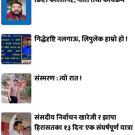
क्रिप्टो कोलोनिष्ट; नीति तथा कार्यक्रम
गिद्धेदृष्टि नलगाऊ, लिपुलेक हाम्रो हो !
संस्मरण : त्यो रात !
संसदीय निर्वाचन खारेजी र झापा
हिरासतका १३ दिनः एक संघर्षपूर्ण यात्रा