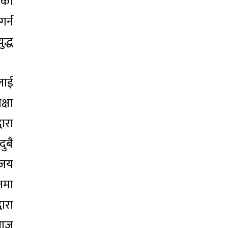
लको
र्न
ुद्ध
लाई
्षा
ारा
दुबै
िजय
नमा
वारा
 आज