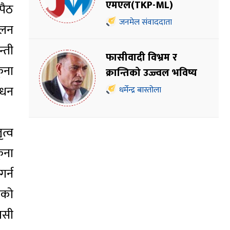
एमएल(TKP-ML)
पैठ
जनमेल संवाददाता
ालन
्ती
फासीवादी विभ्रम र
‌ना
क्रान्तिको उज्ज्वल भविष्य
ाधन
धर्मेन्द्र बास्तोला
।
त्व
‌ना
र्न
नको
आपसी