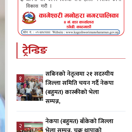
ट्रेन्डिङ
सबिनको नेतृत्वमा २१ सदस्यीय
१
जिल्ला समिति चयन गर्दै नेकपा
(बहुमत) कास्कीको भेला
सम्पन्न,
नेकपा (बहुमत) बाँकेको जिल्ला
२
भेला सम्पन्न, चक्र थापाको