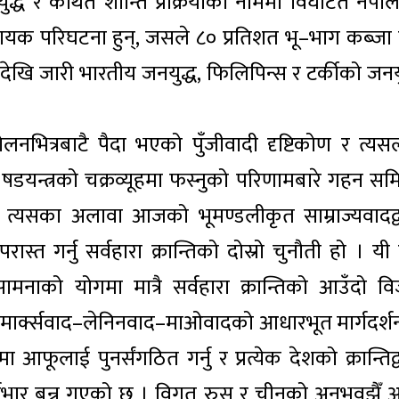
युद्ध र कथित शान्ति प्रक्रियाको नाममा विघटित नेपा
डादायक परिघटना हुन्, जसले ८० प्रतिशत भू–भाग कब्जा ग
र्षदेखि जारी भारतीय जनयुद्ध, फिलिपिन्स र टर्कीको जनय
दोलनभित्रबाटै पैदा भएको पुँजीवादी दृष्टिकोण र त्यस
 षडयन्त्रको चक्रव्यूहमा फस्नुको परिणामबारे गहन समिक
हो । त्यसका अलावा आजको भूमण्डलीकृत साम्राज्यवादद्व
स्त गर्नु सर्वहारा क्रान्तिको दोस्रो चुनौती हो । यी 
ामनाको योगमा मात्रै सर्वहारा क्रान्तिको आउँदो व
ले मार्क्सवाद–लेनिनवाद–माओवादको आधारभूत मार्गदर्श
मा आफूलाई पुनर्संगठित गर्नु र प्रत्येक देशको क्रान्तिद्
र्यभार बन्न गएको छ । विगत रुस र चीनको अनुभवझैँ