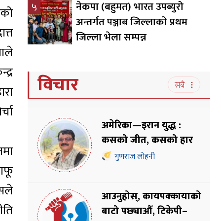
नेकपा (बहुमत) भारत उपब्युरो
५
तिको
अन्तर्गत पञ्जाब जिल्लाको प्रथम
त्त
जिल्ला भेला सम्पन्न
ाले
द्र
विचार
सबै
ारा
्चा
अमेरिका—इरान युद्ध :
कसको जीत, कसको हार
नमा
गुणराज लोहनी
आफू
सले
आउनुहोस्, कायपक्कायाको
ीति
बाटो पछ्याऔँ, टिकेपी–