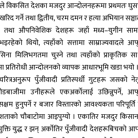
वादले विकसित देशका मजदुर आन्दोलनहरूमा प्रथमतः घुस
खरिद गर्ने तथा द्वितीय, चरम दमन र हत्या अभियान सञ्च
मुख तथा औपनिवेशिक देशहरू जहाँ मध्य–युगीन सामन
हेको थियो, त्यहाँको सत्तामा साम्राज्यवादले आफ्
ा मिलिभगतमा चुस्ने तथा त्यहाँको प्राकृतिक स
रहरूमा प्रतिरोधी आन्दोलनको व्यापक आधारभूमि खडा भयो 
त्रअनुरूप पुँजीवादी प्रतिस्पर्धी गुटहरू जसको नेतृ
ोडबाजीमा उनीहरूले एकअर्कोलाई उछिन्नुपर्ने, आफ्
षम हुनुपर्ने र बजार विस्तारको आवश्यकता परिपूर्ति ग
े विवशताको चौबाटोमा आइपुग्यो । एकातिर मजदुर किसा
िय मुक्ति युद्ध र झन् अर्कोतिर पुँजीवादी देशहरूबिचको 