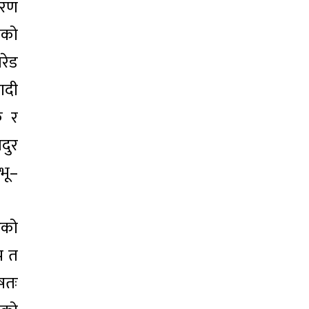
धारण
िको
रेड
वादी
क र
दुर
भू–
ओको
अझ त
षतः