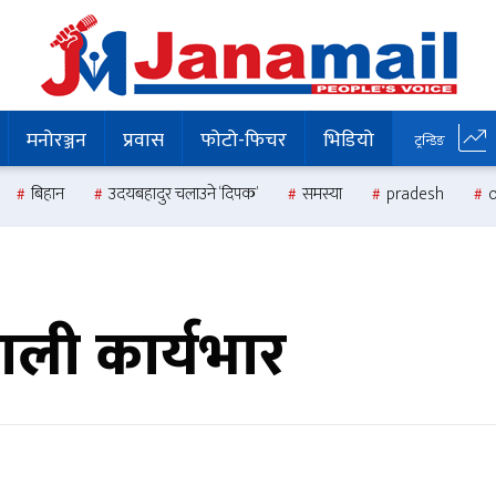
मनोरञ्जन
प्रवास
फोटो-फिचर
भिडियो
ट्रन्डिङ
बिहान
उदयबहादुर चलाउने ‘दिपक’
समस्या
pradesh
ेपाली कार्यभार