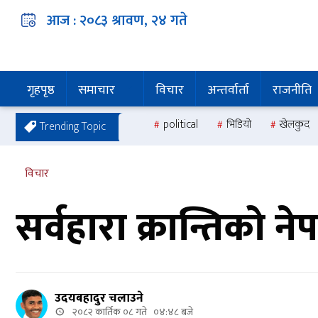
आज :
२०८३ श्रावण, २४
गते
गृहपृष्ठ
समाचार
विचार
अन्तर्वार्ता
राजनीति
political
भिडियो
खेलकुद
Trending Topic
विचार
सर्वहारा क्रान्तिको न
उदयबहादुर चलाउने
२०८२ कार्तिक ०८ गते ०४:४८ बजे