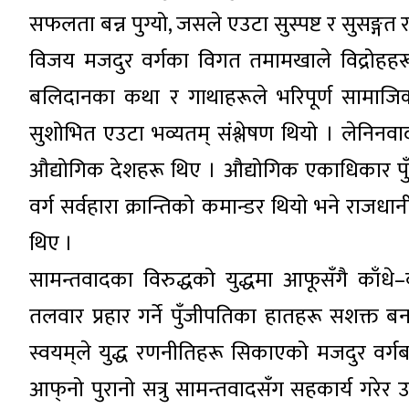
सफलता बन्न पुग्यो, जसले एउटा सुस्पष्ट र सुसङ्गत 
विजय मजदुर वर्गका विगत तमामखाले विद्रोहहरू,
बलिदानका कथा र गाथाहरूले भरिपूर्ण सामाजिक क
सुशोभित एउटा भव्यतम् संश्लेषण थियो । लेनिनवादी
औद्योगिक देशहरू थिए । औद्योगिक एकाधिकार पुँज
वर्ग सर्वहारा क्रान्तिको कमान्डर थियो भने राजध
थिए ।
सामन्तवादका विरुद्धको युद्धमा आफूसँगै काँधे
तलवार प्रहार गर्ने पुँजीपतिका हातहरू सशक्त ब
स्वयम्‌ले युद्ध रणनीतिहरू सिकाएको मजदुर वर्
आफ्‌नो पुरानो सत्रु सामन्तवादसँग सहकार्य गरेर