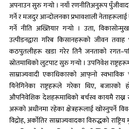
अपनाउन सुरु गर्‍यो । नयाँ रणनीतिअनुरूप पुँजी
गर्ने र मजदुर आन्दोलनका प्रभावशाली नेताहरूलाई 
गर्ने नीति अख्तियार गर्‍यो । उता, विकासोन्
उत्पीडनद्वारा गरिब किसानहरूको जीवन तवाह भइर
कठपुतलीहरू खडा गरेर तिनै जनताको रगत–पसिन
स्रोतमाथिको लुटपाट सुरु गर्‍यो । उपनिवेश राष्ट्
साम्राज्यवादी एकाधिकारको आफ्‌नो स्वभाविक चरि
यिनेगिनेका राष्ट्रहरूले गरेका थिए, बजारको ह
औपनिवेशिक देशहरूमाथिको बर्चस्व कायमै राख्न सक्
अरूको अधीनमा रहेका क्षेत्रहरूलाई खोस्नुपर्न
विद्रोह, अर्कोतिर साम्राज्यवादका विरुद्धको राष्ट्र