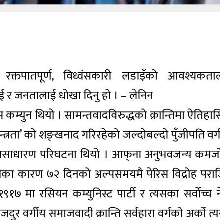
ण, रक्तपातपूर्ण, विध्वंसकारी लडाइँको आवश्यकता
ई र जनतालाई धोखा दिनु हो । – लेनिन
िस कम्युन थियो । सामन्तवादविरुद्धको क्रान्तिमा ऐतिह
वतन्त्रता’ को शङ्खनाद गरिरहेको जल्दोबल्दो पुँजीपति वर
 एक असाधारण परिघटना थियो । आफ्‌ना अनुभवजन्य कमजो
शैलीका कारण ७२ दिनको अल्पसमयमै पेरिस विद्रोह परा
९१७ मा रसियन कम्युनिस्ट पार्टी र त्यसका सर्वोच्च न
र वर्गीय समाजवादी क्रान्ति सर्वहारा वर्गको अर्को त्य