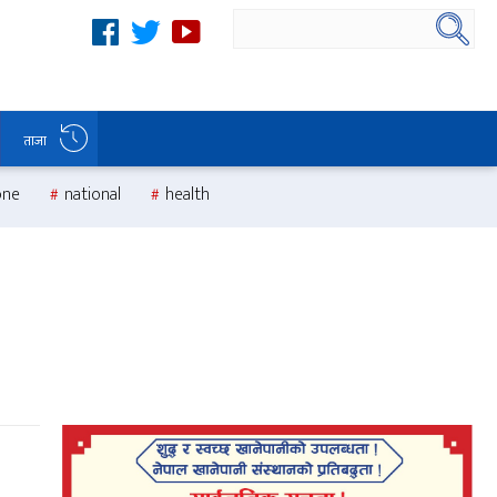
ताजा
one
national
health