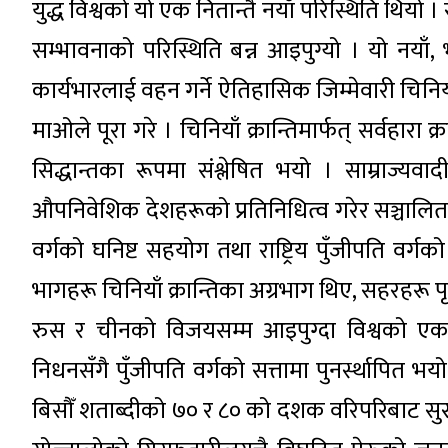
युद्ध विश्वको यो एक नितान्तै नयाँ परिस्थिति थियो
सम्भावनाको परिस्थिति बन्न आइपुग्यो । यो नयाँ
कार्यभारलाई वहन गर्ने ऐतिहासिक जिम्मेवारी चिनिय
माओले पूरा गरे । चिनियाँ क्रान्तिमार्फत् सर्वहारा
सिद्धान्तका रूपमा संश्लेषित भयो । साम्राज्य
औपनिवेशिक देशहरूको प्रतिनिधित्व गरेर सञ्चालित च
वर्गको घनिष्ट सहयोग तथा राष्ट्रिय पुँजीपति वर
भागहरू चिनियाँ क्रान्तिका अग्रभाग थिए, सहरहरू पृ
रुस र चीनको विजयसम्म आइपुग्दा विश्वको एक 
निधनसँगै पुँजीपति वर्गको सत्तामा पुनर्स्थापित भयो
बिसौँ शताब्दीको ७० र ८० को दशक वरिपरिबाट सु