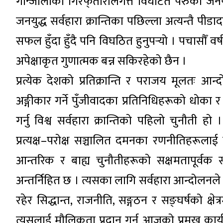
गोन्जालोको गिरफ्‌तारीलगत्तै विघटित पेरुको जन
जनयुद्ध सर्वहारा क्रान्तिका पछिल्ला अत्यन्तै पी
सफल हुँदा हुँदै पनि विघठित हुनुपर्‍यो । पचासौँ व
अपेक्षाकृत गुणात्मक बन्न सकिरहेको छैन ।
प्रत्येक देशको प्रतिक्रान्ति र पराजय मूलतः आन्
अङ्गीकार गर्ने पुँजीवादका प्रतिनिधिहरूको धोका र
गर्नु विश्व सर्वहारा क्रान्तिको पहिलो चुनौती 
प्रत्यक्ष–परोक्ष सञ्चालित दमनका रणनीतिहरूलाई परा
आन्तरिक र बाह्य चुनौतीहरूको सक्षमतापूर्वक स
अन्तर्निहित छ । त्यसका लागि सर्वहारा आन्दोलन
रहेर सिद्धान्त, राजनीति, सङ्गठन र सङ्घर्षको क्षेत्र
त्यसलाई मौलिकता प्रदान गर्नु आजको प्रमुख का