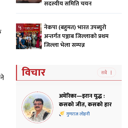
सदस्यीय समिति चयन
नेकपा (बहुमत) भारत उपब्युरो
५
क
अन्तर्गत पञ्जाब जिल्लाको प्रथम
जिल्ला भेला सम्पन्न
विचार
सबै
ने
अमेरिका—इरान युद्ध :
कसको जीत, कसको हार
गुणराज लोहनी