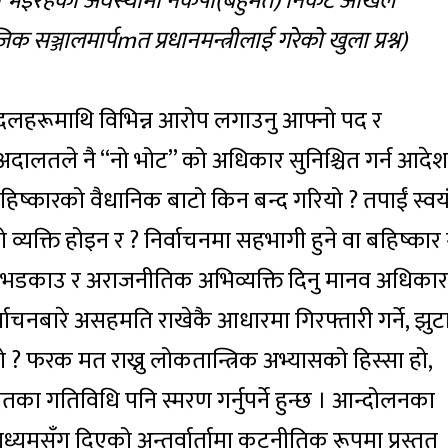
ा भईरहेको अवस्थामा नेकपा(बहुमत) निकट अखिल
ाजिक सञ्जालमार्पmत प्रधानमन्त्रीलाई गरेको खुला प्रश्न)
ने दलहरूमाथि विभिन्न आरोप लगाउनु आफ्नो पद र
 अदालतले नै “नो भोट” को अधिकार सुनिश्चित गर्न आदेश
ष्कारको वैधानिक बाटो किन बन्द गरियो ? तपाईं स्वय
्यक्ति होइन र ? निर्वाचनमा सहभागी हुने वा बहिष्कार गर
भमा भडकाउ र अराजनीतिक अभिव्यक्ति दिनु मानव अधिकार
र्वाचनबारे असहमति राखेकै आधारमा गिरफ्तारी गर्ने, झुट
हो ? फरक मत राख्नु लोकतान्त्रिक अभ्यासको हिस्सा हो,
ा गतिविधि पनि स्मरण गर्नुपर्ने हुन्छ । आन्दोलनका
ध्यमसँग दिएको अन्तर्वार्तामा कूटनीतिक रूपमा प्रस्तुत