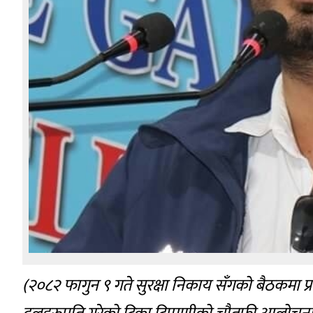
(२०८२ फागुन ९ गते सुरक्षा निकाय सँगको बैठकमा प्रध