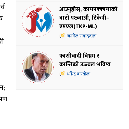
्च
आउनुहोस्, कायपक्कायाको
एक
बाटो पछ्याऔँ, टिकेपी–
एमएल(TKP-ML)
जनमेल संवाददाता
री
फासीवादी विभ्रम र
क्रान्तिको उज्ज्वल भविष्य
धर्मेन्द्र बास्तोला
इन;
रमण