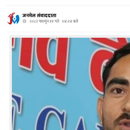
जनमेल संवाददाता
२०८२ फाल्गुन ११ गते ०४:२४ बजे