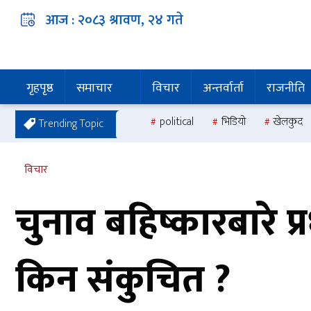
आज :
२०८३ श्रावण, २४
गते
गृहपृष्ठ
समाचार
विचार
अन्तर्वार्ता
राजनीति
political
भिडियो
खेलकुद
Trending Topic
विचार
चुनाव बहिष्कारबारे प
किन संकुचित ?