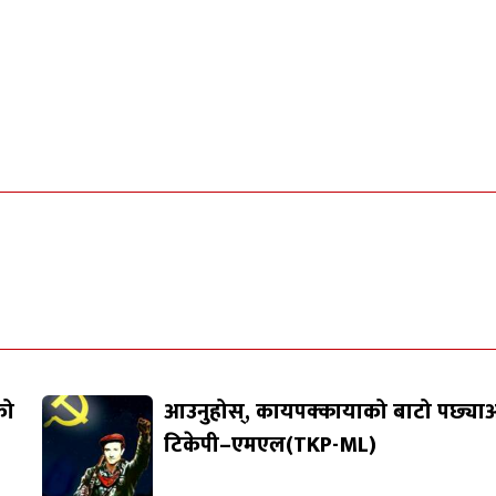
को
आउनुहोस्, कायपक्कायाको बाटो पछ्याऔ
टिकेपी–एमएल(TKP-ML)