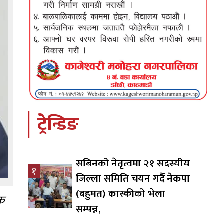
ट्रेन्डिङ
सबिनको नेतृत्वमा २१ सदस्यीय
१
जिल्ला समिति चयन गर्दै नेकपा
(बहुमत) कास्कीको भेला
िक
सम्पन्न,