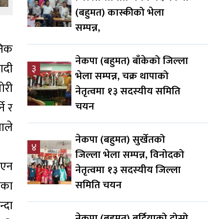
(बहुमत) कास्कीको भेला
सम्पन्न,
निक
नेकपा (बहुमत) बाँकेको जिल्ला
ादी
३
भेला सम्पन्न, चक्र थापाको
चोरी
नेतृत्वमा १३ सदस्यीय समिति
चयन
े र
ाले
नेकपा (बहुमत) सुर्खेतको
४
जिल्ला भेला सम्पन्न, विनोदको
भएन
नेतृत्वमा १३ सदस्यीय जिल्ला
शका
समिति चयन
्दा
नेकपा (बहुमत) बर्दियाको दोस्रो