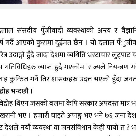
े दलाल संसदीय पुँजीवादी व्यवस्थाको अन्त्य र वैज्ञा
घर्ष गर्दै आएको कुरामा दुईमत छैन । यो दलाल पँुजीव
दाङ्गो हुँदै जादा देशमा व्यथिति भ्रस्टाचार लुट्पाट 
तिविधिहरु व्याप्त हुदै गएकोमा राज्यले नियन्त्रण गर्न
 कुन्ठित गर्ने तिर शासकहरु उदत्त भएको हुँदा जनत
्रोह भन्दछौ ।
्य विद्रोह थिएन जसको बलमा केपि सरकार अपदस्त मात्र 
रानी भए । हजारौ घाइते अपाङ्ग भए भने ७६ जना दे
 देशले नयाँ व्यवस्था वा जनसंविधान केही पायो त ? भन