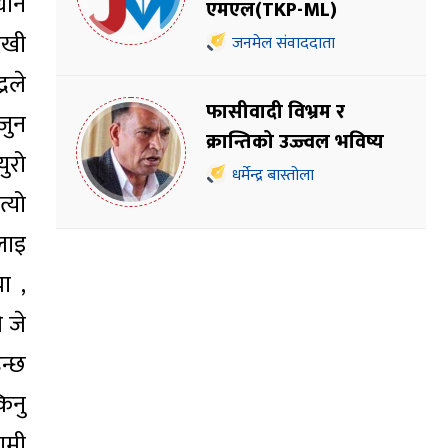
धान
एमएल(TKP-ML)
ेखी
जनमेल संवाददाता
रले
फासीवादी विभ्रम र
जुन
क्रान्तिको उज्ज्वल भविष्य
ुरो
धर्मेन्द्र बास्तोला
्यो
लाइ
ा ,
 जे
न्छ
किनु
ामी