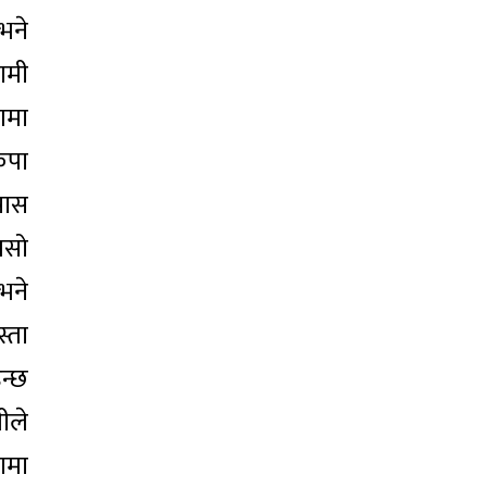
भने
ामी
गमा
कपा
्रास
 यसो
 भने
्ता
न्छ
ीले
रामा