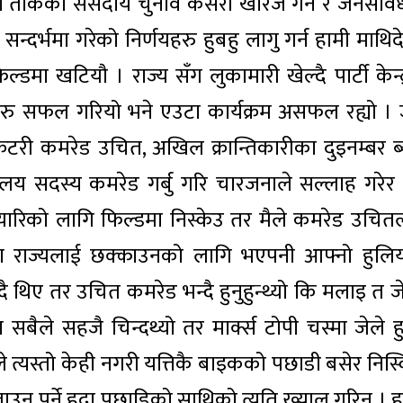
 तोकेको संसदीय चुनाव कसरी खारेज गर्ने र जनसंवि
्दर्भमा गरेको निर्णयहरु हुबहु लागु गर्न हामी माथिद
मा खटियौ । राज्य सँग लुकामारी खेल्दै पार्टी केन्द्
्रमहरु सफल गरियो भने एउटा कार्यक्रम असफल रह्यो । 
रेटरी कमरेड उचित, अखिल क्रान्तिकारीका दुइनम्बर ब्य
 सदस्य कमरेड गर्बु गरि चारजनाले सल्लाह गरेर त
ामी तयारिको लागि फिल्डमा निस्केउ तर मैले कमरेड उचित
मा राज्यलाई छक्काउनको लागि भएपनी आफ्नो हुलिय
ै थिए तर उचित कमरेड भन्दै हुनुहुन्थ्यो कि मलाइ त जे
सबैले सहजै चिन्दथ्यो तर मार्क्स टोपी चस्मा जेले हु
ले त्यस्तो केही नगरी यत्तिकै बाइकको पछाडी बसेर निस्
उनु पर्ने हुदा पछाडिको साथिको त्यति ख्याल गरिन । ह