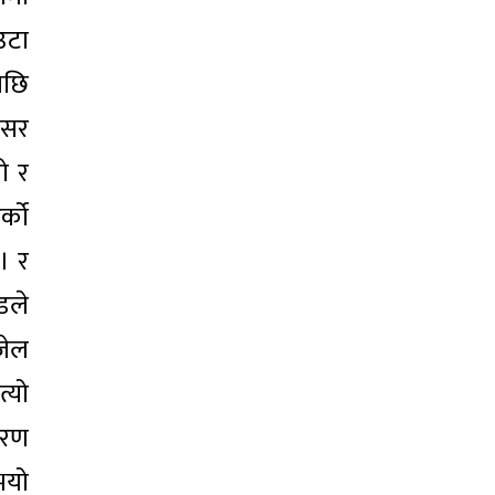
एउटा
पछि
 सर
ो र
र्को
। र
डले
 जेल
त्यो
ारण
 भयो