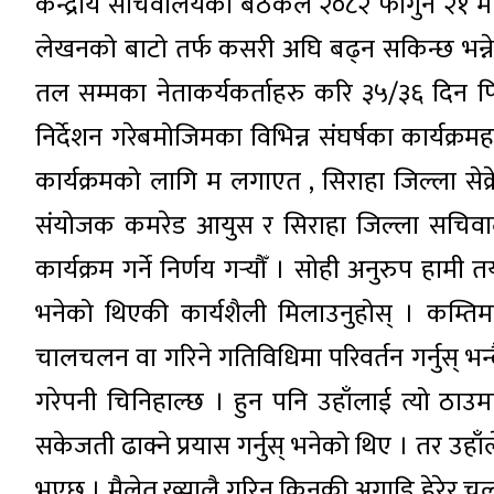
केन्द्रीय सचिवालयको बैठकले २०८२ फागुन २१ मा
लेखनको बाटो तर्फ कसरी अघि बढ्न सकिन्छ भन्ने सन
तल सम्मका नेताकर्यकर्ताहरु करि ३५/३६ दिन फिल्ड
निर्देशन गरेबमोजिमका विभिन्न संघर्षका कार्यक
कार्यक्रमको लागि म लगाएत , सिराहा जिल्ला सेक्
संयोजक कमरेड आयुस र सिराहा जिल्ला सचिवालय
कार्यक्रम गर्ने निर्णय गर्‍यौँ । सोही अनुरुप ह
भनेको थिएकी कार्यशैली मिलाउनुहोस् । कम्ति
चालचलन वा गरिने गतिविधिमा परिवर्तन गर्नुस् भन्द
गरेपनी चिनिहाल्छ । हुन पनि उहाँलाई त्यो ठाउमा 
सकेजती ढाक्ने प्रयास गर्नुस् भनेको थिए । तर उहाँ
भएछ । मैलेत ख्यालै गरिन किनकी अगाडि हेरेर चला