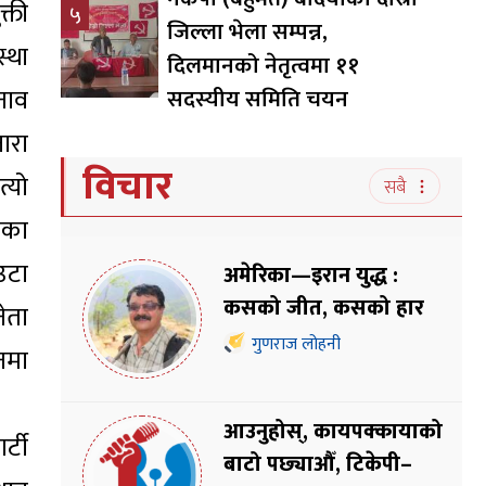
्ती
५
जिल्ला भेला सम्पन्न,
्था
दिलमानको नेतृत्वमा ११
नाव
सदस्यीय समिति चयन
ारा
विचार
्यो
सबै
्मका
उटा
अमेरिका—इरान युद्ध :
कसको जीत, कसको हार
ेता
गुणराज लोहनी
ठनमा
आउनुहोस्, कायपक्कायाको
्टी
बाटो पछ्याऔँ, टिकेपी–