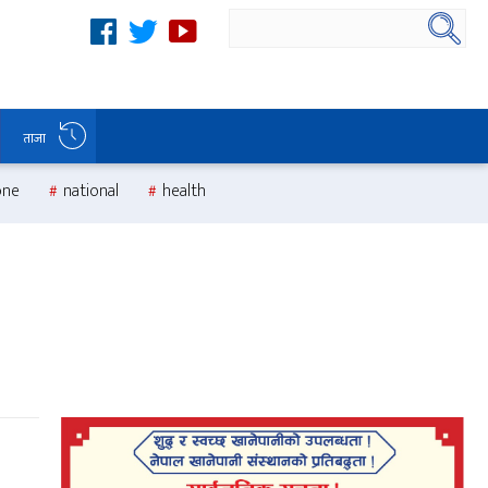
ताजा
one
national
health