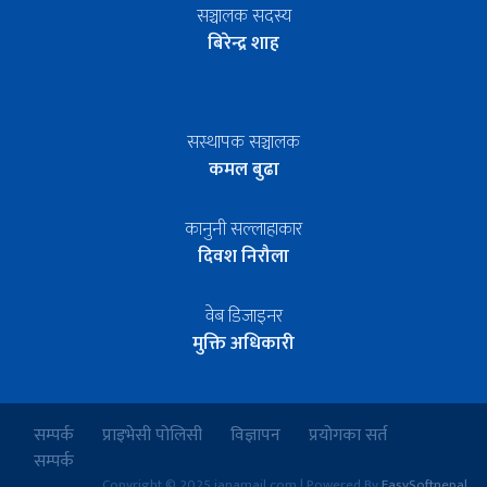
सञ्चालक सदस्य
बिरेन्द्र शाह
सस्थापक सञ्चालक
कमल बुढा
कानुनी सल्लाहाकार
दिवश निरौला
वेब डिजाइनर
मुक्ति अधिकारी
सम्पर्क
प्राइभेसी पोलिसी
विज्ञापन
प्रयोगका सर्त
सम्पर्क
Copyright © 2025 janamail.com | Powered By
EasySoftnepal