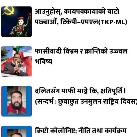
आउनुहोस्, कायपक्कायाको बाटो
पछ्याऔँ, टिकेपी–एमएल(TKP-ML)
फासीवादी विभ्रम र क्रान्तिको उज्ज्वल
भविष्य
दलितसँग माफी माग्ने कि, क्षतिपूर्ति !
(सन्दर्भ : छुवाछुत उनमुलन राष्ट्रिय दिवस
क्रिप्टो कोलोनिष्ट; नीति तथा कार्यक्रम