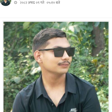
२०८२ अषाढ ०९ गते ०५:१० बजे