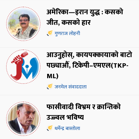
अमेरिका—इरान युद्ध : कसको
जीत, कसको हार
गुणराज लोहनी
आउनुहोस्, कायपक्कायाको बाटो
पछ्याऔँ, टिकेपी–एमएल(TKP-
ML)
जनमेल संवाददाता
फासीवादी विभ्रम र क्रान्तिको
उज्ज्वल भविष्य
धर्मेन्द्र बास्तोला