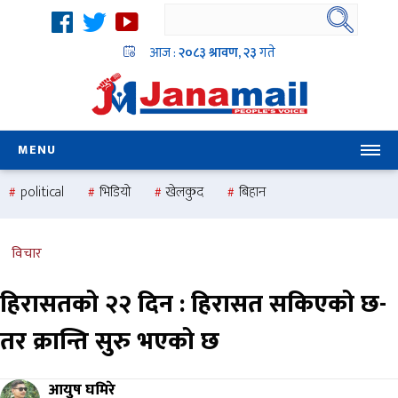
आज :
२०८३ श्रावण, २३
गते
MENU
political
भिडियो
खेलकुद
बिहान
उदयबहादुर चलाउने ‘दिपक’
समस्या
pradesh
one
national
health
विचार
हिरासतको २२ दिन : हिरासत सकिएको छ-
तर क्रान्ति सुरु भएको छ
आयुष घमिरे