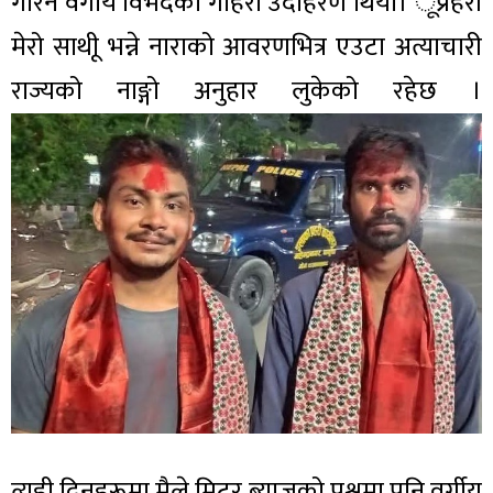
गरिने वर्गीय विभेदको गहिरो उदाहरण थियो। ूप्रहरी
मेरो साथीू भन्ने नाराको आवरणभित्र एउटा अत्याचारी
राज्यको नाङ्गो अनुहार लुकेको रहेछ ।
त्यही दिनहरूमा मैले मिटर ब्याजको प्रश्नमा पनि वर्गीय