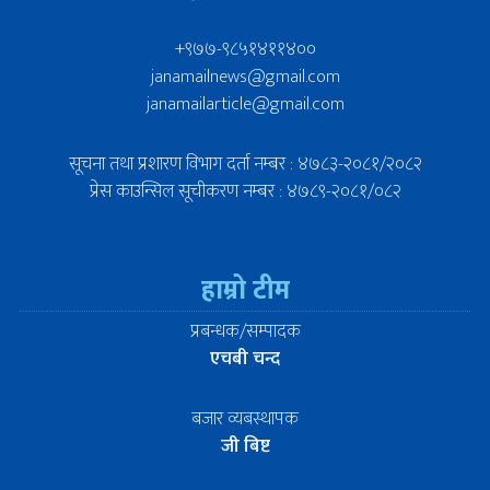
+९७७-९८५१४११४००
janamailnews@gmail.com
janamailarticle@gmail.com
सूचना तथा प्रशारण विभाग दर्ता नम्बर : ४७८३-२०८१/२०८२
प्रेस काउन्सिल सूचीकरण नम्बर : ४७८९-२०८१/०८२
हाम्रो टीम
प्रबन्धक/सम्पादक
एचबी चन्द
बजार व्यबस्थापक
जी बिष्ट