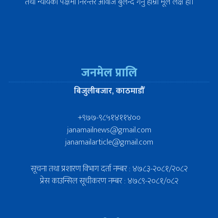
तथा न्यायको पक्षमा निरन्तर आवाज बुलन्द गर्नु हाम्रो मूल लक्ष हो।
जनमेल प्रालि
बिजुलीबजार, काठमाडौँ
+९७७-९८५१४११४००
janamailnews@gmail.com
janamailarticle@gmail.com
सूचना तथा प्रशारण विभाग दर्ता नम्बर : ४७८३-२०८१/२०८२
प्रेस काउन्सिल सूचीकरण नम्बर : ४७८९-२०८१/०८२