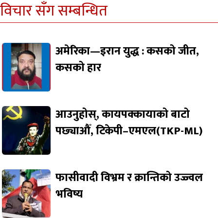
विचार सँग सम्बन्धित
अमेरिका—इरान युद्ध : कसको जीत,
कसको हार
आउनुहोस्, कायपक्कायाको बाटो
पछ्याऔँ, टिकेपी–एमएल(TKP-ML)
फासीवादी विभ्रम र क्रान्तिको उज्ज्वल
भविष्य