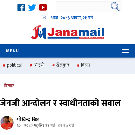
आज :
२०८३ श्रावण, २१
गते
MENU
political
भिडियो
खेलकुद
बिहान
उदयबहादुर चलाउने ‘दिपक’
समस्या
pradesh
one
national
health
विचार
जेनजी आन्दोलन र स्वाधीनताको सवाल
गोबिन्द बिष्ट
२०८२ मङ्सिर ११ गते ०२:२७ बजे