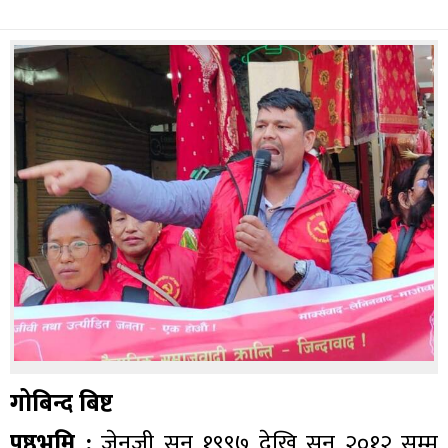
गोबिन्द बिष्ट
पृष्ठभुमि :
जेनजी सन् १९९७ देखि सन् २०१२ सम्म