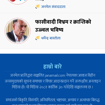
जनमेल संवाददाता
फासीवादी विभ्रम र क्रान्तिको
उज्ज्वल भविष्य
धर्मेन्द्र बास्तोला
हाम्रो बारे
जनमेल प्रा.लि.द्वारा सञ्चालित janamail.com नेपालका आवाज विहीन
जनसमुदायको सूचना समाचार र विचार आदानप्रदान गर्ने जनपक्षीय अनलाइन
मिडिया हो। यो मिडिया २०८१ कार्तिक ३० गतेदेखि सञ्चालनमा छ ।
समाजको बिकृति, विसंगति, अनियमितता, भष्टाचार, अन्याय र अत्याचार बिरुद्ध