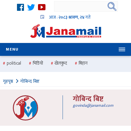
आज :
२०८३ श्रावण, २४
गते
MENU
political
भिडियो
खेलकुद
बिहान
उदयबहादुर चलाउने ‘दिपक’
समस्या
pradesh
one
गृहपृष्ठ
गोबिन्द बिष्ट
national
health
गोबिन्द बिष्ट
govinda@janamail.com