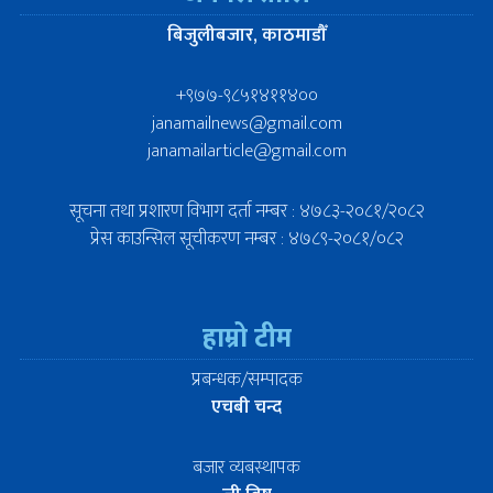
बिजुलीबजार, काठमाडौँ
+९७७-९८५१४११४००
janamailnews@gmail.com
janamailarticle@gmail.com
सूचना तथा प्रशारण विभाग दर्ता नम्बर : ४७८३-२०८१/२०८२
प्रेस काउन्सिल सूचीकरण नम्बर : ४७८९-२०८१/०८२
हाम्रो टीम
प्रबन्धक/सम्पादक
एचबी चन्द
बजार व्यबस्थापक