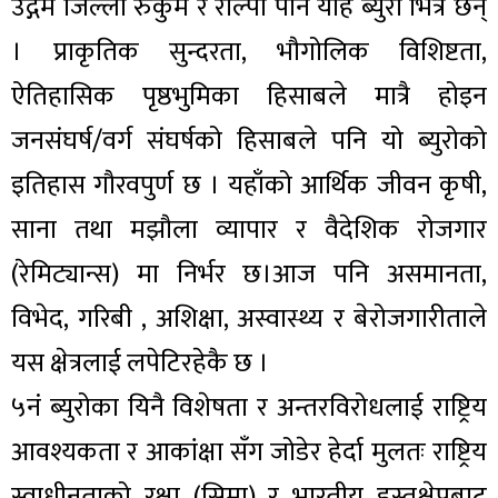
उद्गम जिल्ला रुकुम र रोल्पा पनि यहि ब्युरो भित्र छन्
। प्राकृतिक सुन्दरता, भौगोलिक विशिष्टता,
ऐतिहासिक पृष्ठभुमिका हिसाबले मात्रै होइन
जनसंघर्ष/वर्ग संघर्षको हिसाबले पनि यो ब्युरोको
इतिहास गौरवपुर्ण छ । यहाँको आर्थिक जीवन कृषी,
साना तथा मझौला व्यापार र वैदेशिक रोजगार
(रेमिट्यान्स) मा निर्भर छ।आज पनि असमानता,
विभेद, गरिबी , अशिक्षा, अस्वास्थ्य र बेरोजगारीताले
यस क्षेत्रलाई लपेटिरहेकै छ ।
५नं ब्युरोका यिनै विशेषता र अन्तरविरोधलाई राष्ट्रिय
आवश्यकता र आकांक्षा सँग जोडेर हेर्दा मुलतः राष्ट्रिय
स्वाधीनताको रक्षा (सिमा) र भारतीय हस्तक्षेपबाट