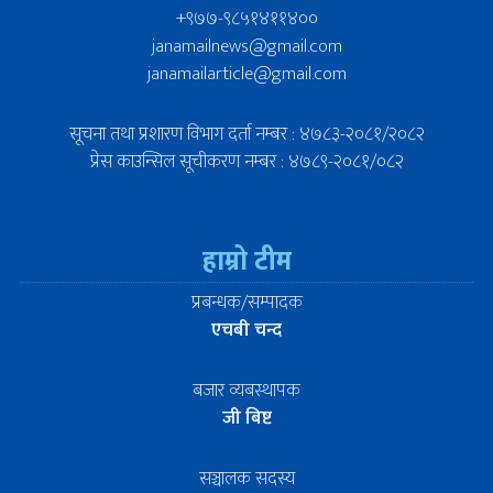
+९७७-९८५१४११४००
janamailnews@gmail.com
janamailarticle@gmail.com
सूचना तथा प्रशारण विभाग दर्ता नम्बर : ४७८३-२०८१/२०८२
प्रेस काउन्सिल सूचीकरण नम्बर : ४७८९-२०८१/०८२
हाम्रो टीम
प्रबन्धक/सम्पादक
एचबी चन्द
बजार व्यबस्थापक
जी बिष्ट
सञ्चालक सदस्य