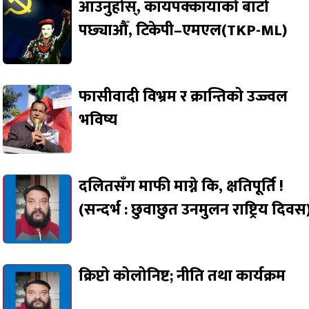
आउनुहोस्, कायपक्कायाको बाटो
पछ्याऔँ, टिकेपी–एमएल(TKP-ML)
फासीवादी विभ्रम र क्रान्तिको उज्ज्वल
भविष्य
दलितसँग माफी माग्ने कि, क्षतिपूर्ति !
(सन्दर्भ : छुवाछुत उनमुलन राष्ट्रिय दिवस
क्रिप्टो कोलोनिष्ट; नीति तथा कार्यक्रम