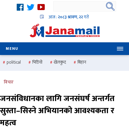
आज :
२०८३ श्रावण, २२
गते
MENU
political
भिडियो
खेलकुद
बिहान
उदयबहादुर चलाउने ‘दिपक’
समस्या
pradesh
one
national
health
विचार
जनसंविधानका लागि जनसंघर्ष अन्तर्गत
सुस्ता–सिस्ने अभियानको आवश्यकता र
महत्व