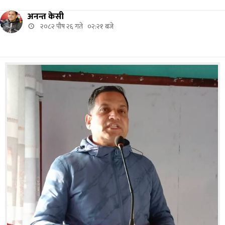
अनन्त केसी
२०८२ पौष २६ गते ०२:२१ बजे