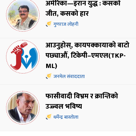
अमेरिका—इरान युद्ध : कसको
जीत, कसको हार
गुणराज लोहनी
आउनुहोस्, कायपक्कायाको बाटो
पछ्याऔँ, टिकेपी–एमएल(TKP-
ML)
जनमेल संवाददाता
फासीवादी विभ्रम र क्रान्तिको
उज्ज्वल भविष्य
धर्मेन्द्र बास्तोला