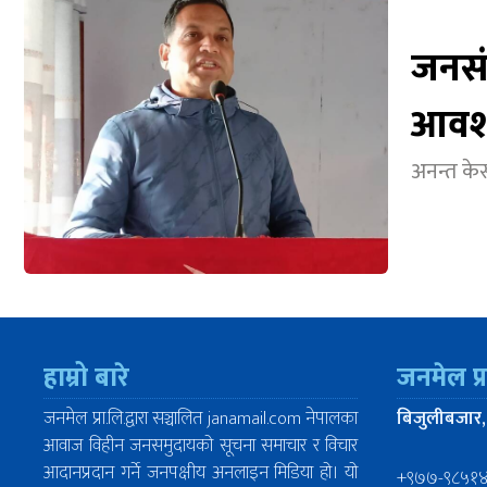
जनसं
आवश्
अनन्त केसी
हाम्रो बारे
जनमेल प्
जनमेल प्रा.लि.द्वारा सञ्चालित janamail.com नेपालका
बिजुलीबजार,
आवाज विहीन जनसमुदायको सूचना समाचार र विचार
आदानप्रदान गर्ने जनपक्षीय अनलाइन मिडिया हो। यो
+९७७-९८५१