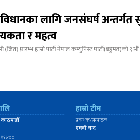
विधानका लागि जनसंघर्ष अन्तर्गत स
यकता र महत्व
 (जित) प्रारम्भ हाम्रो पार्टी नेपाल कम्युनिस्ट पार्टी(बहुमत)को ९औं
रालि
हाम्रो टीम
 काठमाडौँ
प्रबन्धक/सम्पादक
एचबी चन्द
४११४००