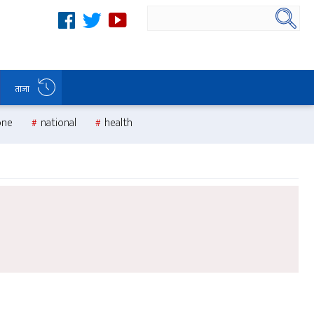
ताजा
one
national
health