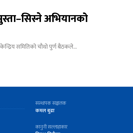
ुस्ता–सिस्ने अभियानको
 केन्द्रिय समितिको चौथो पुर्ण बैठकले...
सस्थापक सञ्चालक
कमल बुढा
कानुनी सल्लाहाकार