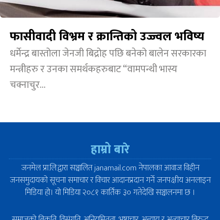
फासीवादी विभ्रम र क्रान्तिको उज्ज्वल भविष्य
धर्मेन्द्र बास्तोला जेनजी बिद्रोह पछि बनेको बालेन सरकारका
मन्त्रीहरु र उनका समर्थकहरुबाट “वामपन्थी भास्य
चक्नाचुर...
हाम्रो बारे
जनमेल प्रा.लि.द्वारा सञ्चालित janamail.com नेपालका आवाज विहीन
जनसमुदायको सूचना समाचार र विचार आदानप्रदान गर्ने जनपक्षीय अनलाइन
मिडिया हो। यो मिडिया २०८१ कार्तिक ३० गतेदेखि सञ्चालनमा छ ।
समाजको बिकृति, विसंगति, अनियमितता, भष्टाचार, अन्याय र अत्याचार बिरुद्ध