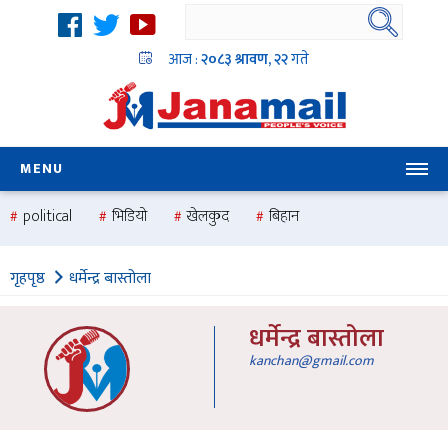
आज :
२०८३ श्रावण, २२
गते
MENU
political
भिडियो
खेलकुद
बिहान
उदयबहादुर चलाउने ‘दिपक’
समस्या
pradesh
one
गृहपृष्ठ
धर्मेन्द्र बास्तोला
national
health
धर्मेन्द्र बास्तोला
kanchan@gmail.com