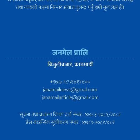
तथा न्यायको पक्षमा निरन्तर आवाज बुलन्द गर्नु हाम्रो मूल लक्ष हो।
जनमेल प्रालि
बिजुलीबजार, काठमाडौँ
+९७७-९८५१४११४००
janamailnews@gmail.com
janamailarticle@gmail.com
सूचना तथा प्रशारण विभाग दर्ता नम्बर : ४७८३-२०८१/२०८२
प्रेस काउन्सिल सूचीकरण नम्बर : ४७८९-२०८१/०८२