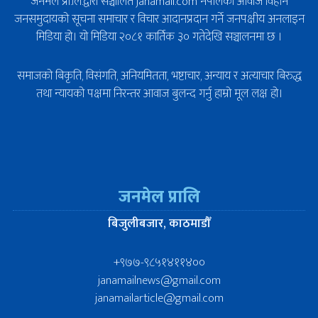
जनमेल प्रा.लि.द्वारा सञ्चालित janamail.com नेपालका आवाज विहीन
जनसमुदायको सूचना समाचार र विचार आदानप्रदान गर्ने जनपक्षीय अनलाइन
मिडिया हो। यो मिडिया २०८१ कार्तिक ३० गतेदेखि सञ्चालनमा छ ।
समाजको बिकृति, विसंगति, अनियमितता, भष्टाचार, अन्याय र अत्याचार बिरुद्ध
तथा न्यायको पक्षमा निरन्तर आवाज बुलन्द गर्नु हाम्रो मूल लक्ष हो।
जनमेल प्रालि
बिजुलीबजार, काठमाडौँ
+९७७-९८५१४११४००
janamailnews@gmail.com
janamailarticle@gmail.com