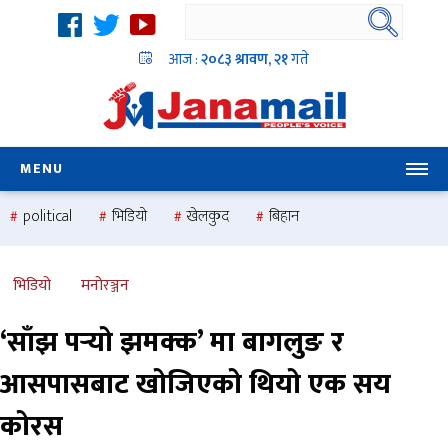
आज :
२०८३ श्रावण, २१
गते
MENU
political
भिडियो
खेलकुद
बिहान
उदयबहादुर चलाउने ‘दिपक’
समस्या
pradesh
one
national
health
भिडियो
मनोरञ्जन
‘साँझ पर्‍यो झमक्क’ मा बागलुङ र
आसपासबाट खोजिएको थियो एक सय
कोरस