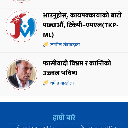
आउनुहोस्, कायपक्कायाको बाटो
पछ्याऔँ, टिकेपी–एमएल(TKP-
ML)
जनमेल संवाददाता
फासीवादी विभ्रम र क्रान्तिको
उज्ज्वल भविष्य
धर्मेन्द्र बास्तोला
हाम्रो बारे