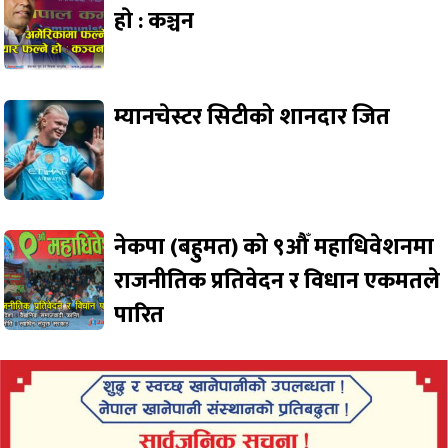
हाे : कञ्चन
म्यानचेस्टर सिटीको शानदार जित
नेकपा (बहुमत) को ९औँ महाधिवेशनमा
राजनीतिक प्रतिवेदन र विधान एकमतले
पारित