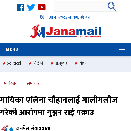
आज :
२०८३ श्रावण, २५
गते
MENU
political
भिडियो
खेलकुद
बिहान
उदयबहादुर चलाउने ‘दिपक’
समस्या
pradesh
one
national
health
मनोरञ्जन
समाचार
गायिका एलिना चौहानलाई गालीगलौज
गरेको आरोपमा गुञ्जन राई पक्राउ
जनमेल संवाददाता