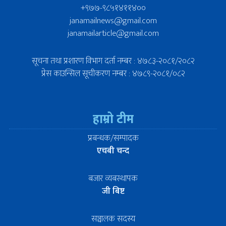
+९७७-९८५१४११४००
janamailnews@gmail.com
janamailarticle@gmail.com
सूचना तथा प्रशारण विभाग दर्ता नम्बर : ४७८३-२०८१/२०८२
प्रेस काउन्सिल सूचीकरण नम्बर : ४७८९-२०८१/०८२
हाम्रो टीम
प्रबन्धक/सम्पादक
एचबी चन्द
बजार व्यबस्थापक
जी बिष्ट
सञ्चालक सदस्य