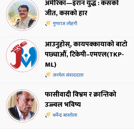
अमेरिका—इरान युद्ध : कसको
जीत, कसको हार
गुणराज लोहनी
आउनुहोस्, कायपक्कायाको बाटो
पछ्याऔँ, टिकेपी–एमएल(TKP-
ML)
जनमेल संवाददाता
फासीवादी विभ्रम र क्रान्तिको
उज्ज्वल भविष्य
धर्मेन्द्र बास्तोला