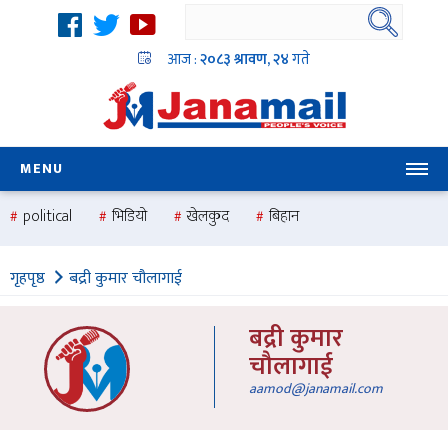
आज :
२०८३ श्रावण, २४
गते
MENU
political
भिडियो
खेलकुद
बिहान
उदयबहादुर चलाउने ‘दिपक’
समस्या
pradesh
one
गृहपृष्ठ
बद्री कुमार चौलागाई
national
health
बद्री कुमार
चौलागाई
aamod@janamail.com