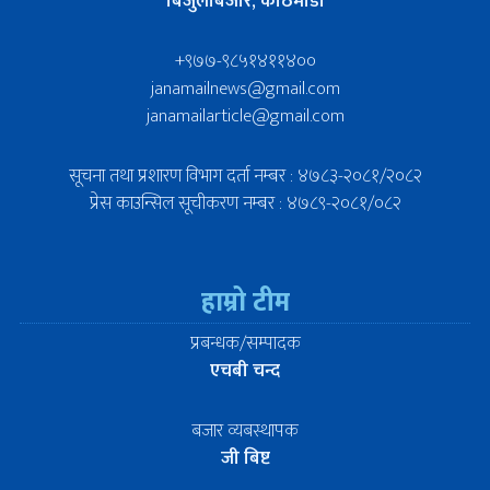
बिजुलीबजार, काठमाडौँ
+९७७-९८५१४११४००
janamailnews@gmail.com
janamailarticle@gmail.com
सूचना तथा प्रशारण विभाग दर्ता नम्बर : ४७८३-२०८१/२०८२
प्रेस काउन्सिल सूचीकरण नम्बर : ४७८९-२०८१/०८२
हाम्रो टीम
प्रबन्धक/सम्पादक
एचबी चन्द
बजार व्यबस्थापक
जी बिष्ट