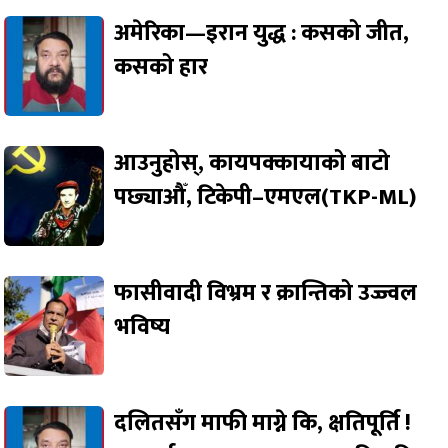
अमेरिका—इरान युद्ध : कसको जीत,
कसको हार
आउनुहोस्, कायपक्कायाको बाटो
पछ्याऔँ, टिकेपी–एमएल(TKP-ML)
फासीवादी विभ्रम र क्रान्तिको उज्ज्वल
भविष्य
दलितसँग माफी माग्ने कि, क्षतिपूर्ति !