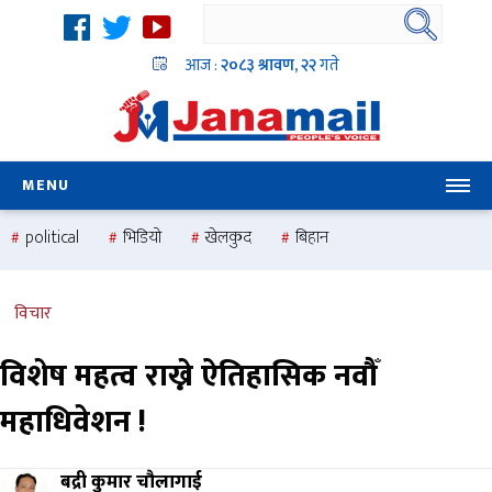
आज :
२०८३ श्रावण, २२
गते
MENU
political
भिडियो
खेलकुद
बिहान
उदयबहादुर चलाउने ‘दिपक’
समस्या
pradesh
one
national
health
विचार
विशेष महत्व राख्ने ऐतिहासिक नवौँ
महाधिवेशन !
बद्री कुमार चौलागाई