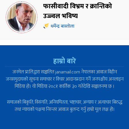
फासीवादी विभ्रम र क्रान्तिको
उज्ज्वल भविष्य
धर्मेन्द्र बास्तोला
हाम्रो बारे
जनमेल प्रा.लि.द्वारा सञ्चालित janamail.com नेपालका आवाज विहीन
जनसमुदायको सूचना समाचार र विचार आदानप्रदान गर्ने जनपक्षीय अनलाइन
मिडिया हो। यो मिडिया २०८१ कार्तिक ३० गतेदेखि सञ्चालनमा छ ।
समाजको बिकृति, विसंगति, अनियमितता, भष्टाचार, अन्याय र अत्याचार बिरुद्ध
तथा न्यायको पक्षमा निरन्तर आवाज बुलन्द गर्नु हाम्रो मूल लक्ष हो।