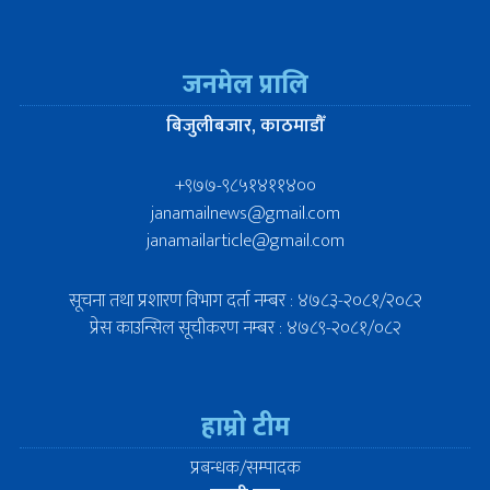
जनमेल प्रालि
बिजुलीबजार, काठमाडौँ
+९७७-९८५१४११४००
janamailnews@gmail.com
janamailarticle@gmail.com
सूचना तथा प्रशारण विभाग दर्ता नम्बर : ४७८३-२०८१/२०८२
प्रेस काउन्सिल सूचीकरण नम्बर : ४७८९-२०८१/०८२
हाम्रो टीम
प्रबन्धक/सम्पादक