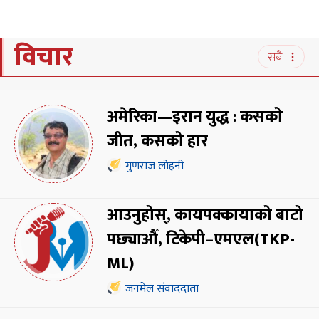
विचार
सबै
अमेरिका—इरान युद्ध : कसको
जीत, कसको हार
गुणराज लोहनी
आउनुहोस्, कायपक्कायाको बाटो
पछ्याऔँ, टिकेपी–एमएल(TKP-
ML)
जनमेल संवाददाता