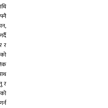
ाथि
्नै
दमन,
्दै
र र
नको
जिक
साथ
ु र
ेको
र्न