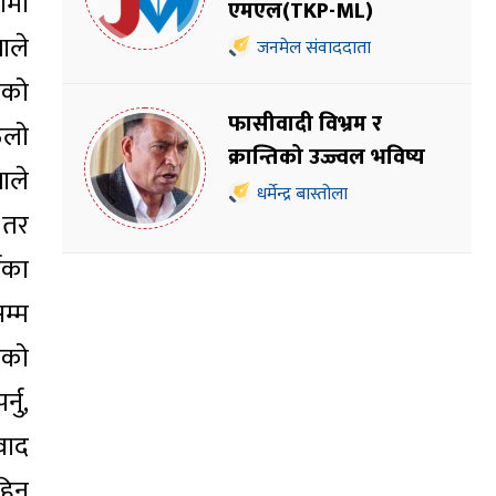
ामा
एमएल(TKP-ML)
ाले
जनमेल संवाददाता
जको
फासीवादी विभ्रम र
ुलो
क्रान्तिको उज्ज्वल भविष्य
ाले
धर्मेन्द्र बास्तोला
 तर
नका
म्म
नको
नु,
वाद
िहिन