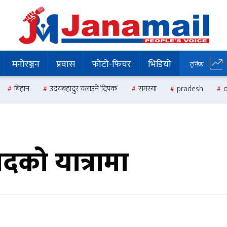
मनोरञ्जन
प्रवास
फोटो-फिचर
भिडियो
ट्रन्डिङ
बिहान
उदयबहादुर चलाउने ‘दिपक’
समस्या
pradesh
दको यात्रामा