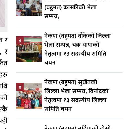
(बहुमत) कास्कीको भेला
सम्पन्न,
नेकपा (बहुमत) बाँकेको जिल्ला
ाय र
३
भेला सम्पन्न, चक्र थापाको
, र
नेतृत्वमा १३ सदस्यीय समिति
्फत
चयन
हरु
नेकपा (बहुमत) सुर्खेतको
ाथि
४
जिल्ला भेला सम्पन्न, विनोदको
रको
नेतृत्वमा १३ सदस्यीय जिल्ला
एकै
समिति चयन
यही
नेकपा (बहुमत) बर्दियाको दोस्रो