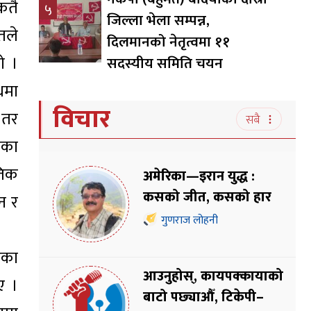
कतै
५
जिल्ला भेला सम्पन्न,
तले
दिलमानको नेतृत्वमा ११
ो ।
सदस्यीय समिति चयन
धमा
विचार
 तर
सबै
ेका
तिक
अमेरिका—इरान युद्ध :
कसको जीत, कसको हार
न र
गुणराज लोहनी
ेका
आउनुहोस्, कायपक्कायाको
ए ।
बाटो पछ्याऔँ, टिकेपी–