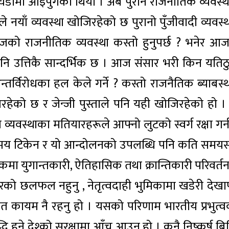
ीमा आइपुगेको थियो । अब पुरानै राजनीतिक व्यवस्थ
े नयाँ व्यवस्था खोजिरहेको छ पुरानो पुँजीवादी व्यवस्थ
ो राजनीतिक व्यवस्था कस्तो हुनुपर्छ ? भनेर आ
 पनि उत्तिकै सान्दर्भिक छ । आज संसार भरी किन यतिठ
तर्विरोधका हल केले गर्ने ? कस्तो राजनैतिक ब्याबस्थ
िरहेको छ र जेन्जी पुस्ताले पनि यही खोजिरहेको हो ।
व्यवस्थाका मतियारहरूले आफ्नो लुटको स्वर्ग रक्षा गर्
रै समय टिकेन र यो आन्दोलनको उपलब्धि पनि कति समयस
लुकमा युगान्तकारी, ऐतिहासिक तथा क्रान्तिकारी परिवर्त
को छलफल नहुनु , नेतृत्वदाही भुमिकामा खडेरी देखापर्
आघात कायम नै रहनु हो । यसको परिणाम भारतीय प्रभुत्व
्धि हुने देश्को सुरक्षामा आँच आउनु हो । कुनै निष्कर्ष ब