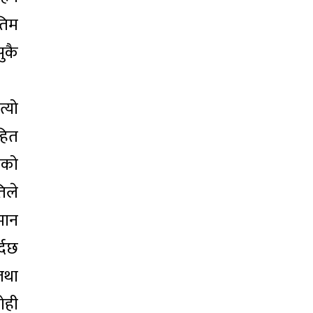
तिम
ुकै
्यो
हित
ाको
िले
मान
्दछ
तथा
ोही