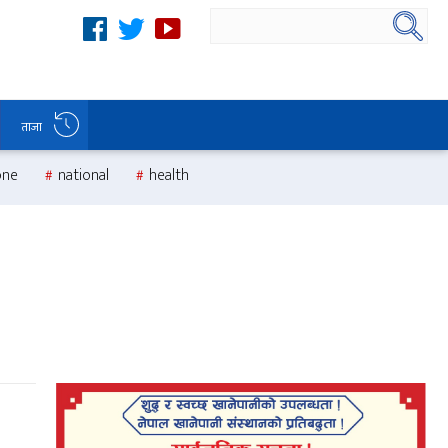
ताजा
one
national
health