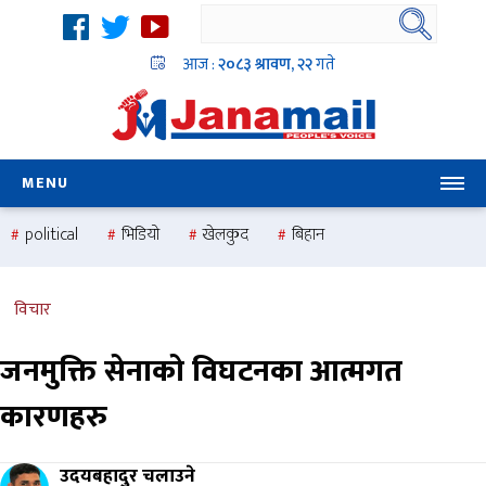
आज :
२०८३ श्रावण, २२
गते
MENU
political
भिडियो
खेलकुद
बिहान
उदयबहादुर चलाउने ‘दिपक’
समस्या
pradesh
one
national
health
विचार
जनमुक्ति सेनाको विघटनका आत्मगत
कारणहरु
उदयबहादुर चलाउने