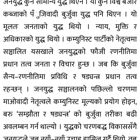
जनयुद्ध कुनै सामान्य युद्ध थिएन । यो कुनै विश्व बजार
कब्जाको पँुजिवादी बुर्जुवा युद्ध पनि थिएन । यो
मूलतः जनताको युद्ध थियो । न्याय, मुक्ति र
अधिकारको युद्ध थियो । कम्युनिस्ट पार्टीको नेतृत्वमा
सञ्चालित यसखाले जनयुद्धको फौजी रणनीतिमा
प्रधान तत्व जनता र विचार हुन्छ । जब कि बुर्जुवा
सैन्य–रणनीतिमा प्रविधि र षड्यन्त्र प्रधान तत्व
रहन्छन् । जनयुद्ध सञ्चालनको पछिल्लो चरणमा
माओवादी नेतृत्वले कम्युनिस्ट मूल्यको प्रयोग होइन,
बरु ‘सम्झौता र षड्यन्त्र’ को बुर्जुवा तरीका बढी
अवलम्बन गर्न थाल्यो । युद्धको चरणबद्ध विकाससँगै
जनयुद्धले जब नयाँ–नयाँ उचाइ हासिल गर्दै थियो, तब