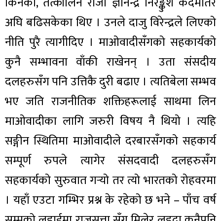
किनकी, तत्कालिन राजा ज्ञानेन्द्र निरङ्कुश कदमतिर
अघि बढिसकेका थिए । उनले दाजु विरेन्द्रले लिएको
नीति पुरै त्यागीदिए । माओवादीसँगको सहकार्यको
कुनै सम्भावना वाँकी राखेनन् । उता संसदीय
दलहरुसँग पनि उत्तिकै दुरी बढाए । त्यतिबेला सम्भव
भए जति राजनीतिक शक्तिहरूलाई साथमा लिन
माओवादीका लागि जरुरी विषय नै थियो । त्यहि
सङ्गीन स्थितिमा माओवादीले दरबारसँगको सहकार्य
सम्पूर्ण रुपले त्यागेर संसदवादी दलहरुसँग
सहकार्यको सुरुवात गर्‍यो तर त्यो भारतको रोहवरमा
। यहाँ एउटा गम्भिर प्रश्न के रहेको छ भने – पाँच वर्ष
सम्मको लडाईमा राजसत्ता सँग मिलेर लड्दा कुनैपनि