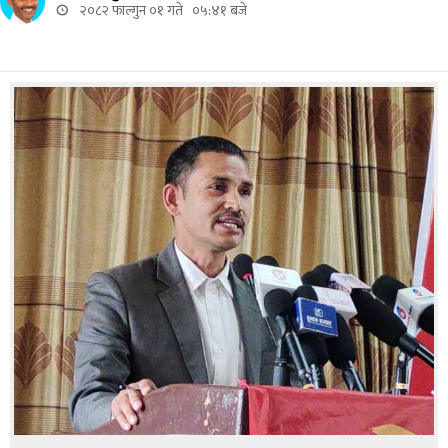
२०८२ फाल्गुन ०१ गते ०५:४१ बजे