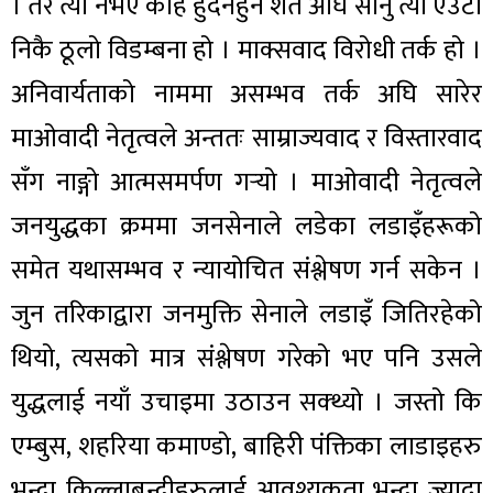
। तर त्यो नभए केहि हुँदैनहुने शर्त अघि सार्नु त्यो एउटा
निकै ठूलो विडम्बना हो । माक्सवाद विरोधी तर्क हो ।
अनिवार्यताको नाममा असम्भव तर्क अघि सारेर
माओवादी नेतृत्वले अन्ततः साम्राज्यवाद र विस्तारवाद
सँग नाङ्गो आत्मसमर्पण गर्‍यो । माओवादी नेतृत्वले
जनयुद्धका क्रममा जनसेनाले लडेका लडाइँहरूको
समेत यथासम्भव र न्यायोचित संश्लेषण गर्न सकेन ।
जुन तरिकाद्वारा जनमुक्ति सेनाले लडाइँ जितिरहेको
थियो, त्यसको मात्र संश्लेषण गरेको भए पनि उसले
युद्धलाई नयाँ उचाइमा उठाउन सक्थ्यो । जस्तो कि
एम्बुस, शहरिया कमाण्डो, बाहिरी पंक्तिका लाडाइहरु
भन्दा किल्लाबन्दीहरुलाई आवश्यकता भन्दा ज्यादा