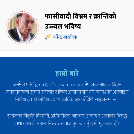
फासीवादी विभ्रम र क्रान्तिको
उज्ज्वल भविष्य
धर्मेन्द्र बास्तोला
हाम्रो बारे
जनमेल प्रा.लि.द्वारा सञ्चालित janamail.com नेपालका आवाज विहीन
जनसमुदायको सूचना समाचार र विचार आदानप्रदान गर्ने जनपक्षीय अनलाइन
मिडिया हो। यो मिडिया २०८१ कार्तिक ३० गतेदेखि सञ्चालनमा छ ।
समाजको बिकृति, विसंगति, अनियमितता, भष्टाचार, अन्याय र अत्याचार बिरुद्ध
तथा न्यायको पक्षमा निरन्तर आवाज बुलन्द गर्नु हाम्रो मूल लक्ष हो।