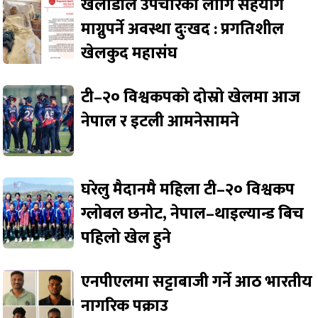
खेलाडीले उपचारको लागि सहयोग
माग्नुपर्ने अवस्था दुःखद : प्रगतिशील
खेलकुद महासंघ
टी–२० विश्वकपको दोस्रो खेलमा आज
नेपाल र इटली आमनेसामने
घरेलु मैदानमै महिला टी–२० विश्वकप
ग्लोबल छनोट, नेपाल–थाइल्यान्ड बिच
पहिलो खेल हुने
एनपीएलमा सट्टाबाजी गर्ने आठ भारतीय
नागरिक पक्राउ