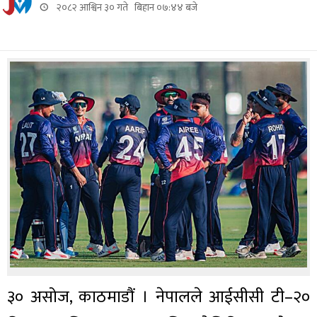
२०८२ आश्विन ३० गते बिहान ०७:४४ बजे
३० असोज, काठमाडौं । नेपालले आईसीसी टी–२०