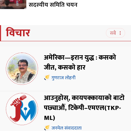
सदस्यीय समिति चयन
विचार
सबै
अमेरिका—इरान युद्ध : कसको
जीत, कसको हार
गुणराज लोहनी
आउनुहोस्, कायपक्कायाको बाटो
पछ्याऔँ, टिकेपी–एमएल(TKP-
ML)
जनमेल संवाददाता