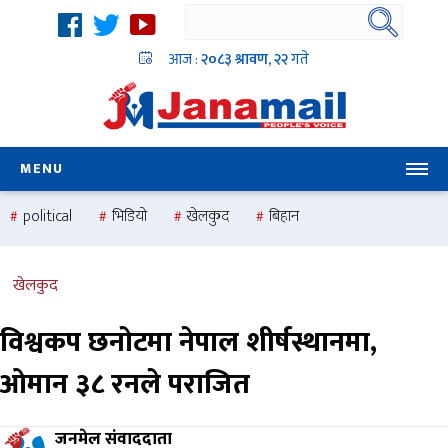
आज :
२०८३ श्रावण, २२
गते
MENU
political
भिडियो
खेलकुद
बिहान
उदयबहादुर चलाउने ‘दिपक’
समस्या
pradesh
one
national
health
खेलकुद
विश्वकप छनोटमा नेपाल शीर्षस्थानमा,
ओमान ३८ रनले पराजित
जनमेल संवाददाता