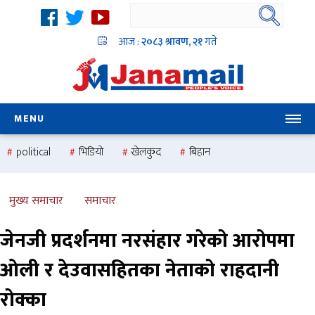
आज :
२०८३ श्रावण, २१
गते
MENU
political
भिडियो
खेलकुद
बिहान
उदयबहादुर चलाउने ‘दिपक’
समस्या
pradesh
one
national
health
मुख्य समाचार
समाचार
जेनजी प्रदर्शनमा नरसंहार गरेको आरोपमा
ओली र देउवासहितका नेताको राहदानी
रोक्का