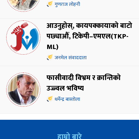
गुणराज लोहनी
आउनुहोस्, कायपक्कायाको बाटो
पछ्याऔँ, टिकेपी–एमएल(TKP-
ML)
जनमेल संवाददाता
फासीवादी विभ्रम र क्रान्तिको
उज्ज्वल भविष्य
धर्मेन्द्र बास्तोला
हाम्रो बारे