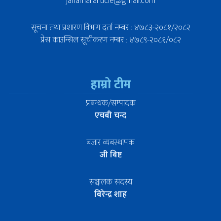
janamailarticle@gmail.com
सूचना तथा प्रशारण विभाग दर्ता नम्बर : ४७८३-२०८१/२०८२
प्रेस काउन्सिल सूचीकरण नम्बर : ४७८९-२०८१/०८२
हाम्रो टीम
प्रबन्धक/सम्पादक
एचबी चन्द
बजार व्यबस्थापक
जी बिष्ट
सञ्चालक सदस्य
बिरेन्द्र शाह