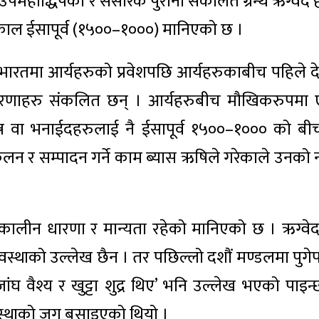
उपमहाद्धिपको र संसारकै पुरानो संकलित ग्रन्थ ऋग्वेद ह
ाकाल ईसापूर्व (१५००–१०००) मानिएको छ ।
रतमा आर्यहरुको प्रवेशपछि आर्यहरुकाबीच पहिले द
 धारणाहरु संकलित छन् । आर्यहरुबीच मौखिकरुपमा
मन्त्र वा भनाईदहरुलाई नै ईसापूर्व १५००–१००० को बी
लन र सम्पादन गर्ने काम ब्यास ऋषिले गरेकाले उनको 
सकालीन धारणा र मान्यता रहेको मानिएको छ । ऋग्वे
स्थाको उल्लेख छैन । तर पछिल्लो दशौं मण्डलमा पुगे
, जांघ वैश्य र खुट्टा शुद्र थिए’ भनि उल्लेख भएको पाइन
्यवस्थाको जग बसाइएको थियो ।