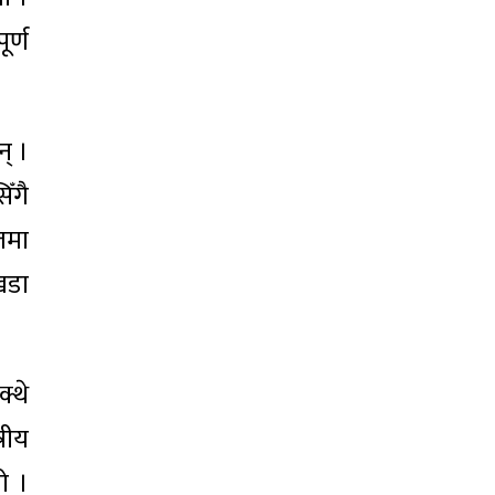
र्ण
न् ।
ँगै
तमा
खडा
क्थे
्रीय
ो ।