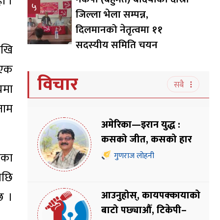
ो ।
५
जिल्ला भेला सम्पन्न,
दिलमानको नेतृत्वमा ११
सदस्यीय समिति चयन
ेखि
 एक
विचार
सबै
चमा
नाम
अमेरिका—इरान युद्ध :
कसको जीत, कसको हार
दका
गुणराज लोहनी
पछि
आउनुहोस्, कायपक्कायाको
्छ ।
बाटो पछ्याऔँ, टिकेपी–