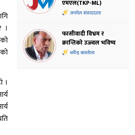
एमएल(TKP-ML)
जनमेल संवाददाता
ागि
े ।
फासीवादी विभ्रम र
यको
क्रान्तिको उज्ज्वल भविष्य
एको
धर्मेन्द्र बास्तोला
ो ।
र्य
र्य
यति