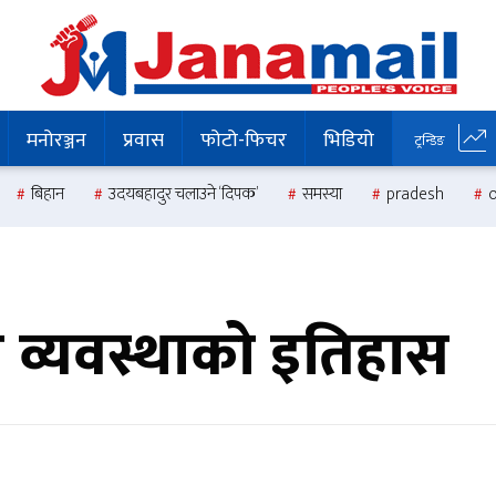
मनोरञ्जन
प्रवास
फोटो-फिचर
भिडियो
ट्रन्डिङ
बिहान
उदयबहादुर चलाउने ‘दिपक’
समस्या
pradesh
 व्यवस्थाको इतिहास