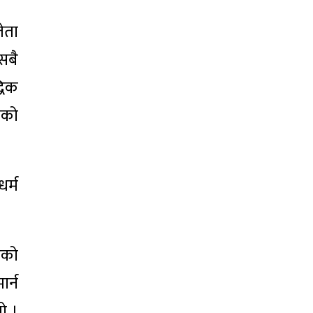
ेता
सबै
धिक
वाको
र्म
ूहको
ार्न
यो ।