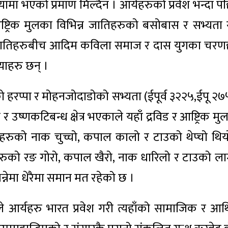
ामा भएको प्रमाण मिल्दैन । आर्यहरुको प्रवेश भन्दा पह
्ट्रिक मुलका विभिन्न जातिहरुको बसोबास र सभ्यता 
 जातिहरुबीच आदिम कविला समाज र दास युगका चरण
याहरु छन् ।
ेको हरप्पा र मोहनजोदाडोको सभ्यता (ईपूर्व ३२२५,ईपू २७
ष्णकटिबन्ध क्षेत्र भएकाले यहाँ द्रविड र आष्ट्रिक मु
ीहरुको नाक चुच्चो, कपाल कालो र टाउको थेप्चो थिय
नीहरुको रङ गोरो, कपाल खैरो, नाक धारिलो र टाउको लाम
्नेमा धेरैमा समान मत रहेको छ ।
िले आर्यहरु भारत प्रवेश गरी त्यहाँको सामाजिक र आर्