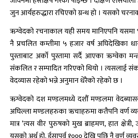
जीवनमा हस्तक्षेप गरेको पाइन्छ । दक्षिण एसियाली 
जुन आर्यहरुद्धारा रचिएको ग्रन्थ हो । यसको चरन
ऋग्वेदको रचनाकाल यही समय मानिएपनि यसमा भा
नै प्रचलित कम्तीमा ५ हजार वर्ष अघिदेखिका
पुस्ताबाट अर्को पुस्तामा सर्दै आएका ऋग्वेका 
संकलित र सम्पादित गरिएको थियो । त्यसलाई संक
वेदव्यास रहेको भन्ने अनुमान धेरैको रहेको छ ।
ऋग्वेदको दश मण्डलमध्ये दशौं मण्डलमा वेदब्या
अघिल्ला मण्डलहरुका ऋचाहरुमा कतैपनि वर्ण व्यव
मात्र ‘त्यस वीर पुरुषको मुख ब्राहमण, हात क्षेत्री
यसको अर्थ हो, ईसापूर्व १००० देखि पछि नै वर्ण व