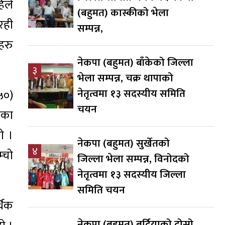
िले
(बहुमत) कास्कीको भेला
रही
सम्पन्न,
हरु
नेकपा (बहुमत) बाँकेको जिल्ला
३
भेला सम्पन्न, चक्र थापाको
नेतृत्वमा १३ सदस्यीय समिति
५०)
चयन
लका
ो ।
नेकपा (बहुमत) सुर्खेतको
४
्चो
जिल्ला भेला सम्पन्न, विनोदको
नेतृत्वमा १३ सदस्यीय जिल्ला
समिति चयन
थिक
नेकपा (बहुमत) बर्दियाको दोस्रो