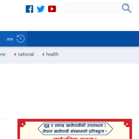
ताजा
one
national
health