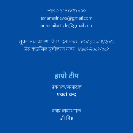
+९७७-९८५१४११४००
janamailnews@gmail.com
janamailarticle@gmail.com
सूचना तथा प्रशारण विभाग दर्ता नम्बर : ४७८३-२०८१/२०८२
प्रेस काउन्सिल सूचीकरण नम्बर : ४७८९-२०८१/०८२
हाम्रो टीम
प्रबन्धक/सम्पादक
एचबी चन्द
बजार व्यबस्थापक
जी बिष्ट