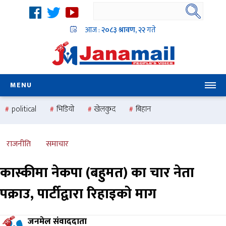
आज :
२०८३ श्रावण, २२
गते
MENU
political
भिडियो
खेलकुद
बिहान
उदयबहादुर चलाउने ‘दिपक’
समस्या
pradesh
one
national
health
राजनीति
समाचार
कास्कीमा नेकपा (बहुमत) का चार नेता
पक्राउ, पार्टीद्वारा रिहाइको माग
जनमेल संवाददाता