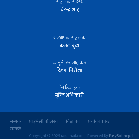
सञ्चालक सदस्य
बिरेन्द्र शाह
सस्थापक सञ्चालक
कमल बुढा
कानुनी सल्लाहाकार
दिवश निरौला
वेब डिजाइनर
मुक्ति अधिकारी
सम्पर्क
प्राइभेसी पोलिसी
विज्ञापन
प्रयोगका सर्त
सम्पर्क
Copyright © 2025 janamail.com | Powered By
EasySoftnepal