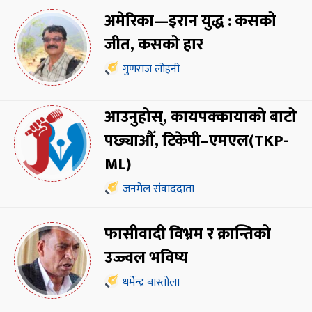
अमेरिका—इरान युद्ध : कसको
जीत, कसको हार
गुणराज लोहनी
आउनुहोस्, कायपक्कायाको बाटो
पछ्याऔँ, टिकेपी–एमएल(TKP-
ML)
जनमेल संवाददाता
फासीवादी विभ्रम र क्रान्तिको
उज्ज्वल भविष्य
धर्मेन्द्र बास्तोला