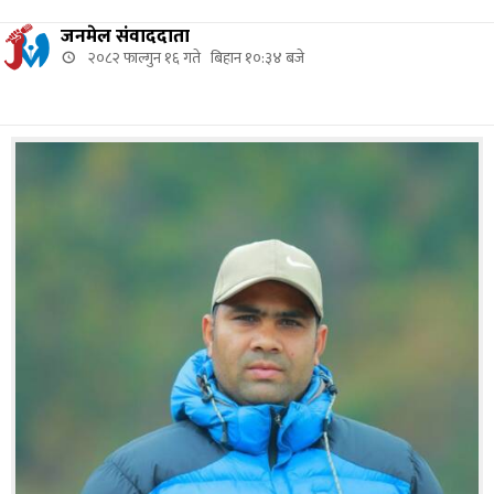
जनमेल संवाददाता
२०८२ फाल्गुन १६ गते बिहान १०:३४ बजे