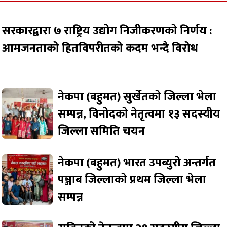
सरकारद्वारा ७ राष्ट्रिय उद्योग निजीकरणको निर्णय :
आमजनताको हितविपरीतको कदम भन्दै विरोध
नेकपा (बहुमत) सुर्खेतको जिल्ला भेला
सम्पन्न, विनोदको नेतृत्वमा १३ सदस्यीय
जिल्ला समिति चयन
नेकपा (बहुमत) भारत उपब्युरो अन्तर्गत
पञ्जाब जिल्लाको प्रथम जिल्ला भेला
सम्पन्न