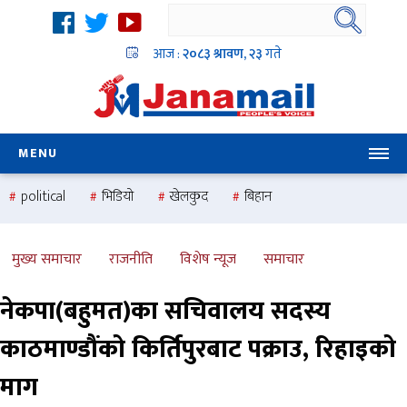
आज :
२०८३ श्रावण, २३
गते
MENU
political
भिडियो
खेलकुद
बिहान
उदयबहादुर चलाउने ‘दिपक’
समस्या
pradesh
one
national
health
मुख्य समाचार
राजनीति
विशेष न्यूज
समाचार
नेकपा(बहुमत)का सचिवालय सदस्य
काठमाण्डौंको किर्तिपुरबाट पक्राउ, रिहाइको
माग