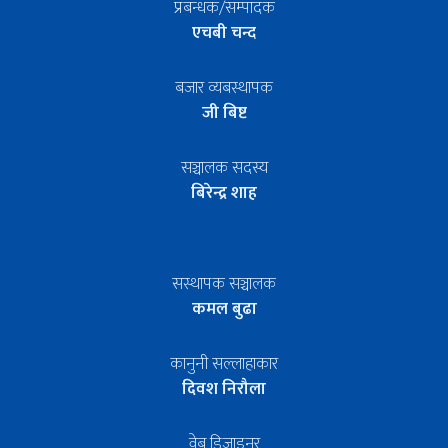
प्रबन्धक/सम्पादक
एचबी चन्द
बजार व्यबस्थापक
जी बिष्ट
सञ्चालक सदस्य
बिरेन्द्र शाह
सस्थापक सञ्चालक
कमल बुढा
कानुनी सल्लाहाकार
दिवश निरौला
वेब डिजाइनर