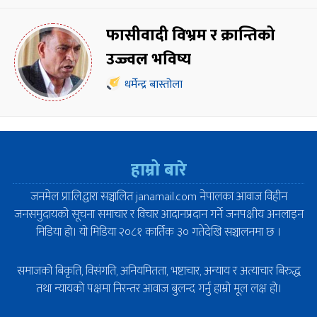
फासीवादी विभ्रम र क्रान्तिको
उज्ज्वल भविष्य
धर्मेन्द्र बास्तोला
हाम्रो बारे
जनमेल प्रा.लि.द्वारा सञ्चालित janamail.com नेपालका आवाज विहीन
जनसमुदायको सूचना समाचार र विचार आदानप्रदान गर्ने जनपक्षीय अनलाइन
मिडिया हो। यो मिडिया २०८१ कार्तिक ३० गतेदेखि सञ्चालनमा छ ।
समाजको बिकृति, विसंगति, अनियमितता, भष्टाचार, अन्याय र अत्याचार बिरुद्ध
तथा न्यायको पक्षमा निरन्तर आवाज बुलन्द गर्नु हाम्रो मूल लक्ष हो।