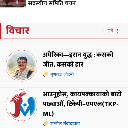
सदस्यीय समिति चयन
विचार
सबै
अमेरिका—इरान युद्ध : कसको
जीत, कसको हार
गुणराज लोहनी
आउनुहोस्, कायपक्कायाको बाटो
पछ्याऔँ, टिकेपी–एमएल(TKP-
ML)
जनमेल संवाददाता