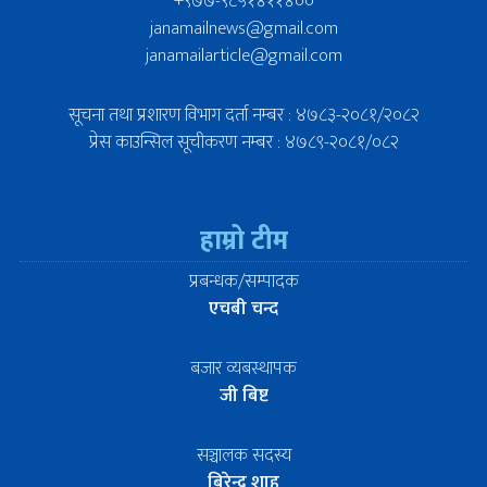
+९७७-९८५१४११४००
janamailnews@gmail.com
janamailarticle@gmail.com
सूचना तथा प्रशारण विभाग दर्ता नम्बर : ४७८३-२०८१/२०८२
प्रेस काउन्सिल सूचीकरण नम्बर : ४७८९-२०८१/०८२
हाम्रो टीम
प्रबन्धक/सम्पादक
एचबी चन्द
बजार व्यबस्थापक
जी बिष्ट
सञ्चालक सदस्य
बिरेन्द्र शाह