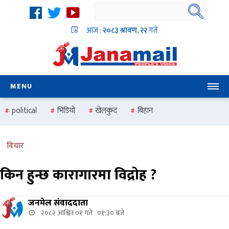
आज :
२०८३ श्रावण, २२
गते
MENU
political
भिडियो
खेलकुद
बिहान
उदयबहादुर चलाउने ‘दिपक’
समस्या
pradesh
one
national
health
विचार
किन हुन्छ कारागारमा विद्रोह ?
जनमेल संवाददाता
२०८२ आश्विन ०१ गते ०१:३० बजे