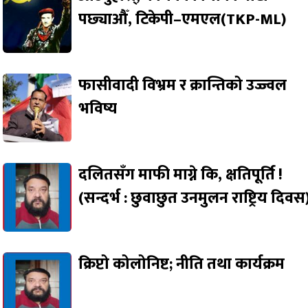
पछ्याऔँ, टिकेपी–एमएल(TKP-ML)
फासीवादी विभ्रम र क्रान्तिको उज्ज्वल
भविष्य
दलितसँग माफी माग्ने कि, क्षतिपूर्ति !
(सन्दर्भ : छुवाछुत उनमुलन राष्ट्रिय दिवस
क्रिप्टो कोलोनिष्ट; नीति तथा कार्यक्रम