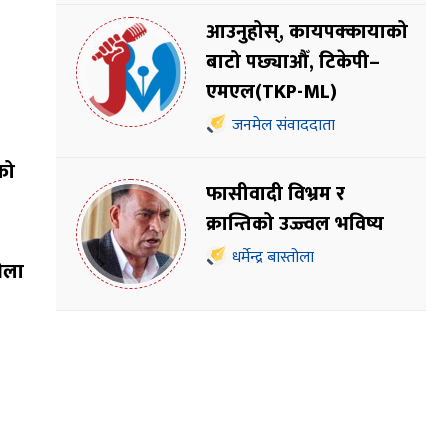
आउनुहोस्, कायपक्कायाको
बाटो पछ्याऔँ, टिकेपी–
एमएल(TKP-ML)
जनमेल संवाददाता
को
फासीवादी विभ्रम र
क्रान्तिको उज्ज्वल भविष्य
धर्मेन्द्र बास्तोला
भेला