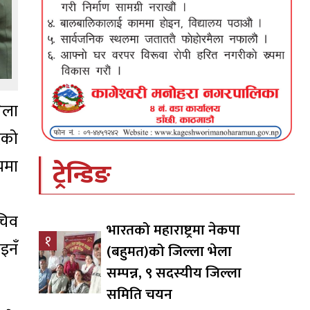
ेला
दको
यमा
ट्रेन्डिङ
चिव
भारतको महाराष्ट्रमा नेकपा
१
इनँ
(बहुमत)को जिल्ला भेला
सम्पन्न, ९ सदस्यीय जिल्ला
समिति चयन