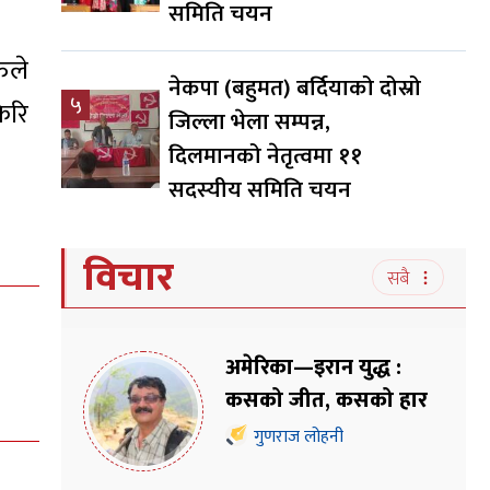
समिति चयन
ुले
नेकपा (बहुमत) बर्दियाको दोस्रो
५
फेरि
जिल्ला भेला सम्पन्न,
दिलमानको नेतृत्वमा ११
सदस्यीय समिति चयन
विचार
सबै
अमेरिका—इरान युद्ध :
कसको जीत, कसको हार
गुणराज लोहनी