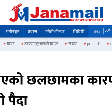
मनोरञ्जन
प्रवास
फोटो-फिचर
भिडियो
ट्रन्डिङ
बिहान
उदयबहादुर चलाउने ‘दिपक’
समस्या
pradesh
 भएको छलछामका कार
ी पैदा