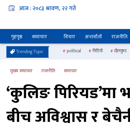
आज :
२०८३ श्रावण, २२
गते
गृहपृष्ठ
समाचार
विचार
अन्तर्वार्ता
राजनीति
political
भिडियो
खेलकुद
Trending Topic
मुख्य समाचार
राजनीति
समाचार
‘कुलिङ पिरियड’मा
बीच अविश्वास र बेचैन