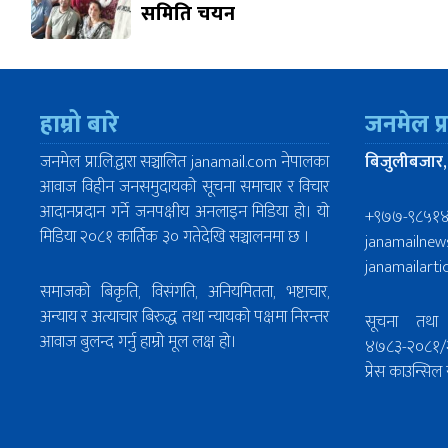
समिति चयन
हाम्रो बारे
जनमेल प्
जनमेल प्रा.लि.द्वारा सञ्चालित janamail.com नेपालका
बिजुलीबजार,
आवाज विहीन जनसमुदायको सूचना समाचार र विचार
आदानप्रदान गर्ने जनपक्षीय अनलाइन मिडिया हो। यो
+९७७-९८५१
मिडिया २०८१ कार्तिक ३० गतेदेखि सञ्चालनमा छ ।
janamailne
janamailart
समाजको बिकृति, विसंगति, अनियमितता, भष्टाचार,
अन्याय र अत्याचार बिरुद्ध तथा न्यायको पक्षमा निरन्तर
सूचना तथा 
आवाज बुलन्द गर्नु हाम्रो मूल लक्ष हो।
४७८३-२०८१/
प्रेस काउन्स