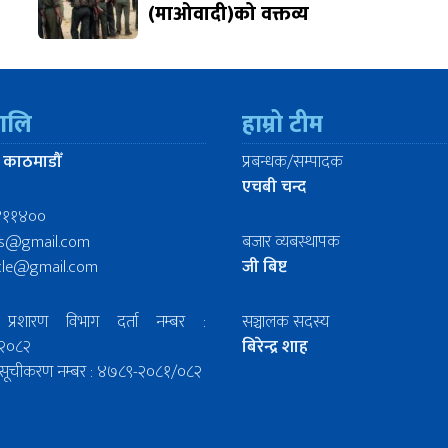
(माओवादी)को वक्तव्य
रालि
हाम्रो टीम
 काठमाडौँ
प्रबन्धक/सम्पादक
एचबी चन्द
४११४००
ws@gmail.com
बजार व्यबस्थापक
icle@gmail.com
जी बिष्ट
प्रशारण विभाग दर्ता नम्बर :
सञ्चालक सदस्य
२०८२
बिरेन्द्र शाह
िल सूचीकरण नम्बर : ४७८९-२०८१/०८२