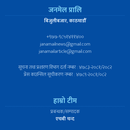
जनमेल प्रालि
बिजुलीबजार, काठमाडौँ
+९७७-९८५१४११४००
janamailnews@gmail.com
janamailarticle@gmail.com
सूचना तथा प्रशारण विभाग दर्ता नम्बर : ४७८३-२०८१/२०८२
प्रेस काउन्सिल सूचीकरण नम्बर : ४७८९-२०८१/०८२
हाम्रो टीम
प्रबन्धक/सम्पादक
एचबी चन्द