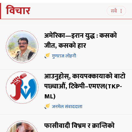
विचार
सबै
अमेरिका—इरान युद्ध : कसको
जीत, कसको हार
गुणराज लोहनी
आउनुहोस्, कायपक्कायाको बाटो
पछ्याऔँ, टिकेपी–एमएल(TKP-
ML)
जनमेल संवाददाता
फासीवादी विभ्रम र क्रान्तिको