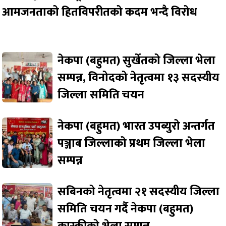
आमजनताको हितविपरीतको कदम भन्दै विरोध
नेकपा (बहुमत) सुर्खेतको जिल्ला भेला
सम्पन्न, विनोदको नेतृत्वमा १३ सदस्यीय
जिल्ला समिति चयन
नेकपा (बहुमत) भारत उपब्युरो अन्तर्गत
पञ्जाब जिल्लाको प्रथम जिल्ला भेला
सम्पन्न
सबिनको नेतृत्वमा २१ सदस्यीय जिल्ला
समिति चयन गर्दै नेकपा (बहुमत)
कास्कीको भेला सम्पन्न,