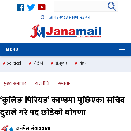
आज :
२०८३ श्रावण, २३
गते
MENU
political
भिडियो
खेलकुद
बिहान
उदयबहादुर चलाउने ‘दिपक’
समस्या
pradesh
one
national
health
मुख्य समाचार
राजनीति
समाचार
‘कुलिङ पिरियड’ काण्डमा मुछिएका सचिव
दुराले गरे पद छोडेको घोषणा
जनमेल संवाददाता