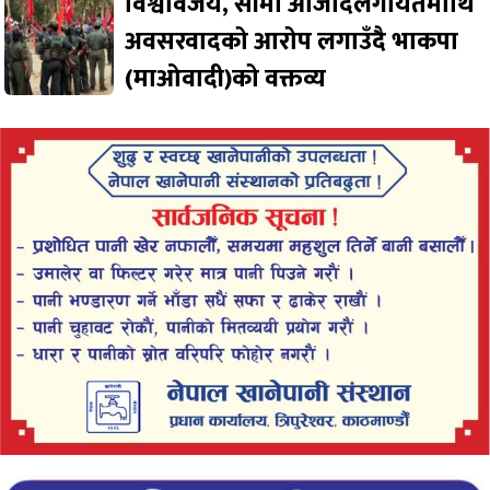
विश्वविजय, सीमा आजादलगायतमाथि
अवसरवादको आरोप लगाउँदै भाकपा
(माओवादी)को वक्तव्य