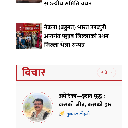
सदस्यीय समिति चयन
नेकपा (बहुमत) भारत उपब्युरो
५
अन्तर्गत पञ्जाब जिल्लाको प्रथम
जिल्ला भेला सम्पन्न
विचार
सबै
अमेरिका—इरान युद्ध :
कसको जीत, कसको हार
गुणराज लोहनी