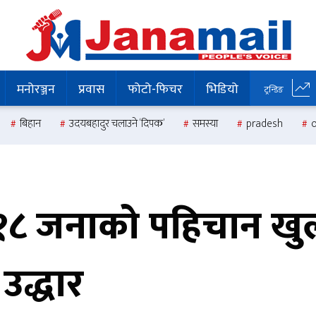
मनोरञ्जन
प्रवास
फोटो-फिचर
भिडियो
ट्रन्डिङ
बिहान
उदयबहादुर चलाउने ‘दिपक’
समस्या
pradesh
ता १८ जनाको पहिचान ख
उद्धार