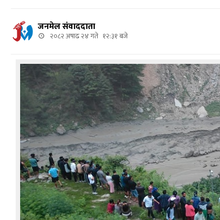
जनमेल संवाददाता
२०८२ अषाढ २४ गते १२:३१ बजे