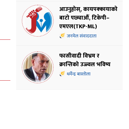
आउनुहोस्, कायपक्कायाको
बाटो पछ्याऔँ, टिकेपी–
एमएल(TKP-ML)
जनमेल संवाददाता
फासीवादी विभ्रम र
क्रान्तिको उज्ज्वल भविष्य
धर्मेन्द्र बास्तोला