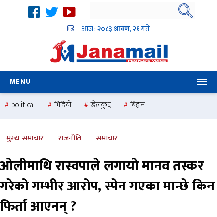
आज :
२०८३ श्रावण, २१
गते
MENU
political
भिडियो
खेलकुद
बिहान
उदयबहादुर चलाउने ‘दिपक’
समस्या
pradesh
one
national
health
मुख्य समाचार
राजनीति
समाचार
ओलीमाथि रास्वपाले लगायो मानव तस्कर
गरेको गम्भीर आरोप, स्पेन गएका मान्छे किन
फिर्ता आएनन् ?