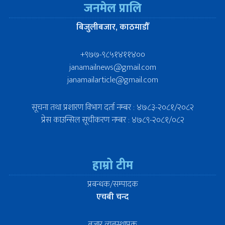
जनमेल प्रालि
बिजुलीबजार, काठमाडौँ
+९७७-९८५१४११४००
janamailnews@gmail.com
janamailarticle@gmail.com
सूचना तथा प्रशारण विभाग दर्ता नम्बर : ४७८३-२०८१/२०८२
प्रेस काउन्सिल सूचीकरण नम्बर : ४७८९-२०८१/०८२
हाम्रो टीम
प्रबन्धक/सम्पादक
एचबी चन्द
बजार व्यबस्थापक