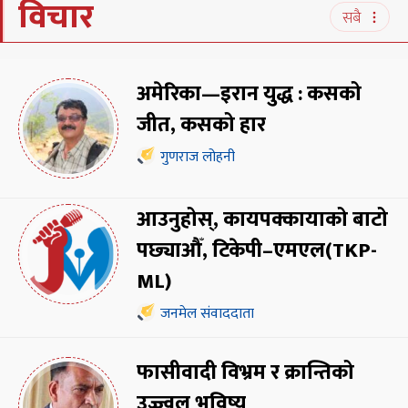
विचार
सबै
अमेरिका—इरान युद्ध : कसको
जीत, कसको हार
गुणराज लोहनी
आउनुहोस्, कायपक्कायाको बाटो
पछ्याऔँ, टिकेपी–एमएल(TKP-
ML)
जनमेल संवाददाता
फासीवादी विभ्रम र क्रान्तिको
उज्ज्वल भविष्य