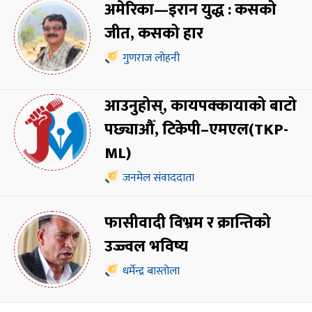
अमेरिका—इरान युद्ध : कसको
जीत, कसको हार
गुणराज लोहनी
आउनुहोस्, कायपक्कायाको बाटो
पछ्याऔँ, टिकेपी–एमएल(TKP-
ML)
जनमेल संवाददाता
फासीवादी विभ्रम र क्रान्तिको
उज्ज्वल भविष्य
धर्मेन्द्र बास्तोला