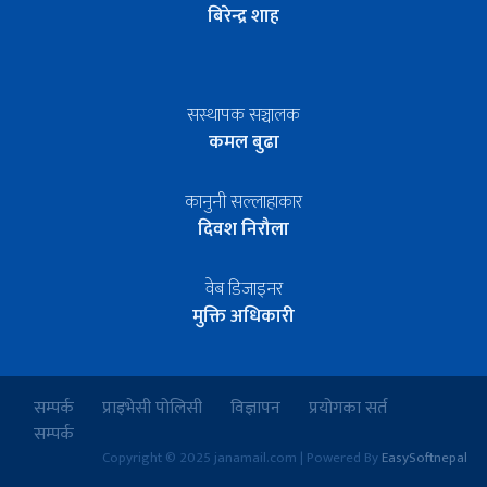
बिरेन्द्र शाह
सस्थापक सञ्चालक
कमल बुढा
कानुनी सल्लाहाकार
दिवश निरौला
वेब डिजाइनर
मुक्ति अधिकारी
सम्पर्क
प्राइभेसी पोलिसी
विज्ञापन
प्रयोगका सर्त
सम्पर्क
Copyright © 2025 janamail.com | Powered By
EasySoftnepal