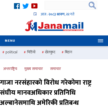
आज :
२०८३ श्रावण, २२
गते
MENU
political
भिडियो
खेलकुद
बिहान
उदयबहादुर चलाउने ‘दिपक’
समस्या
pradesh
one
national
health
अन्तराष्ट्रिय
मुख्य समाचार
समाचार
गाजा नरसंहारको विरोध गरेकोमा राष्ट्र
संघीय मानवअधिकार प्रतिनिधि
अल्बानेसमाथि अमेरिकी प्रतिबन्ध