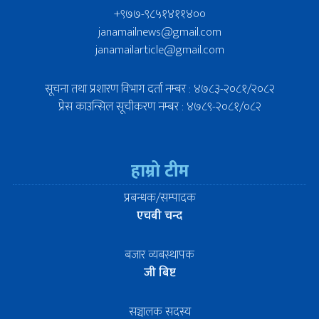
+९७७-९८५१४११४००
janamailnews@gmail.com
janamailarticle@gmail.com
सूचना तथा प्रशारण विभाग दर्ता नम्बर : ४७८३-२०८१/२०८२
प्रेस काउन्सिल सूचीकरण नम्बर : ४७८९-२०८१/०८२
हाम्रो टीम
प्रबन्धक/सम्पादक
एचबी चन्द
बजार व्यबस्थापक
जी बिष्ट
सञ्चालक सदस्य