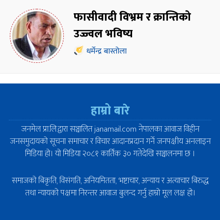
फासीवादी विभ्रम र क्रान्तिको
उज्ज्वल भविष्य
धर्मेन्द्र बास्तोला
हाम्रो बारे
जनमेल प्रा.लि.द्वारा सञ्चालित janamail.com नेपालका आवाज विहीन
जनसमुदायको सूचना समाचार र विचार आदानप्रदान गर्ने जनपक्षीय अनलाइन
मिडिया हो। यो मिडिया २०८१ कार्तिक ३० गतेदेखि सञ्चालनमा छ ।
समाजको बिकृति, विसंगति, अनियमितता, भष्टाचार, अन्याय र अत्याचार बिरुद्ध
तथा न्यायको पक्षमा निरन्तर आवाज बुलन्द गर्नु हाम्रो मूल लक्ष हो।