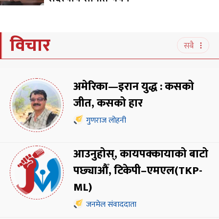
विचार
सबै
अमेरिका—इरान युद्ध : कसको
जीत, कसको हार
गुणराज लोहनी
आउनुहोस्, कायपक्कायाको बाटो
पछ्याऔँ, टिकेपी–एमएल(TKP-
ML)
जनमेल संवाददाता