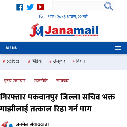
आज :
२०८३ श्रावण, २२
गते
MENU
political
भिडियो
खेलकुद
बिहान
उदयबहादुर चलाउने ‘दिपक’
समस्या
pradesh
one
national
health
मुख्य समाचार
राजनीति
समाचार
गिरफ्तार मकवानपुर जिल्ला सचिव भक्त
माझीलाई तत्काल रिहा गर्न माग
जनमेल संवाददाता