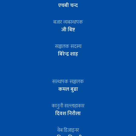
एचबी चन्द
बजार व्यबस्थापक
जी बिष्ट
सञ्चालक सदस्य
बिरेन्द्र शाह
सस्थापक सञ्चालक
कमल बुढा
कानुनी सल्लाहाकार
दिवश निरौला
वेब डिजाइनर