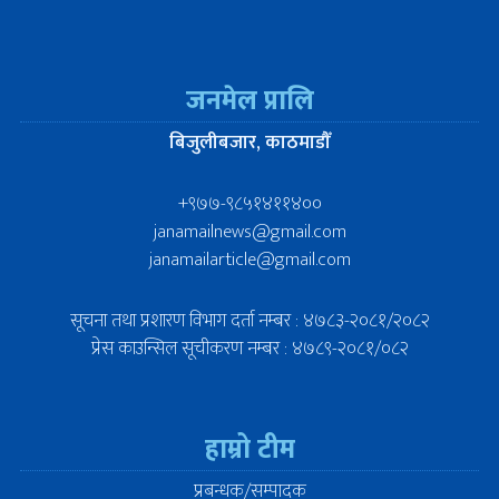
जनमेल प्रालि
बिजुलीबजार, काठमाडौँ
+९७७-९८५१४११४००
janamailnews@gmail.com
janamailarticle@gmail.com
सूचना तथा प्रशारण विभाग दर्ता नम्बर : ४७८३-२०८१/२०८२
प्रेस काउन्सिल सूचीकरण नम्बर : ४७८९-२०८१/०८२
हाम्रो टीम
प्रबन्धक/सम्पादक