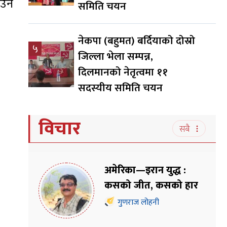
उने
समिति चयन
नेकपा (बहुमत) बर्दियाको दोस्रो
५
जिल्ला भेला सम्पन्न,
दिलमानको नेतृत्वमा ११
सदस्यीय समिति चयन
विचार
सबै
अमेरिका—इरान युद्ध :
कसको जीत, कसको हार
गुणराज लोहनी