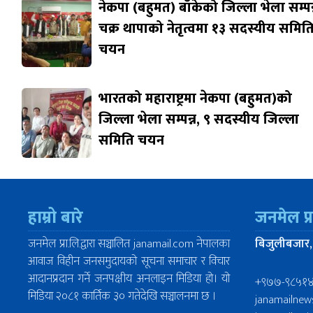
नेकपा (बहुमत) बाँकेको जिल्ला भेला सम्पन्
चक्र थापाको नेतृत्वमा १३ सदस्यीय समित
चयन
भारतको महाराष्ट्रमा नेकपा (बहुमत)को
जिल्ला भेला सम्पन्न, ९ सदस्यीय जिल्ला
समिति चयन
हाम्रो बारे
जनमेल प्
जनमेल प्रा.लि.द्वारा सञ्चालित janamail.com नेपालका
बिजुलीबजार,
आवाज विहीन जनसमुदायको सूचना समाचार र विचार
आदानप्रदान गर्ने जनपक्षीय अनलाइन मिडिया हो। यो
+९७७-९८५१
मिडिया २०८१ कार्तिक ३० गतेदेखि सञ्चालनमा छ ।
janamailne