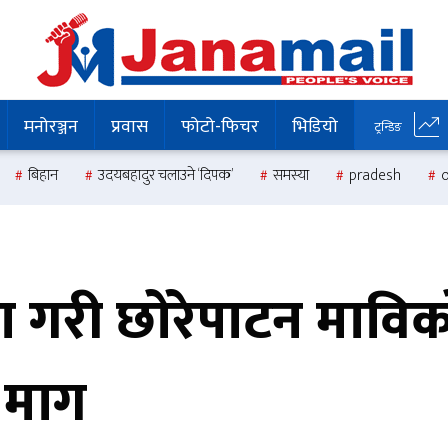
मनोरञ्जन
प्रवास
फोटो-फिचर
भिडियो
ट्रन्डिङ
बिहान
उदयबहादुर चलाउने ‘दिपक’
समस्या
pradesh
गरी छोरेपाटन माविको 
न माग