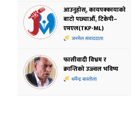
आउनुहोस्, कायपक्कायाको
बाटो पछ्याऔँ, टिकेपी–
एमएल(TKP-ML)
जनमेल संवाददाता
फासीवादी विभ्रम र
क्रान्तिको उज्ज्वल भविष्य
धर्मेन्द्र बास्तोला