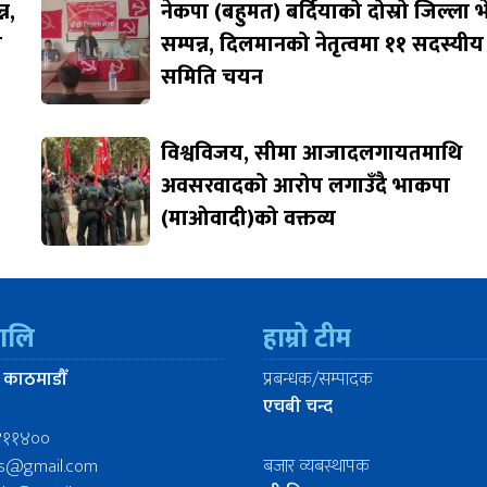
न,
नेकपा (बहुमत) बर्दियाको दोस्रो जिल्ला 
ि
सम्पन्न, दिलमानको नेतृत्वमा ११ सदस्यीय
समिति चयन
विश्वविजय, सीमा आजादलगायतमाथि
अवसरवादको आरोप लगाउँदै भाकपा
(माओवादी)को वक्तव्य
रालि
हाम्रो टीम
 काठमाडौँ
प्रबन्धक/सम्पादक
एचबी चन्द
४११४००
ws@gmail.com
बजार व्यबस्थापक