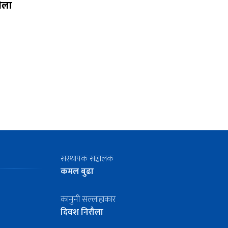
भेला
सस्थापक सञ्चालक
कमल बुढा
कानुनी सल्लाहाकार
दिवश निरौला