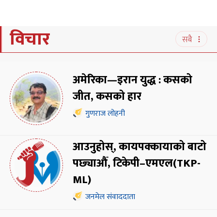
विचार
सबै
अमेरिका—इरान युद्ध : कसको
जीत, कसको हार
गुणराज लोहनी
आउनुहोस्, कायपक्कायाको बाटो
पछ्याऔँ, टिकेपी–एमएल(TKP-
ML)
जनमेल संवाददाता