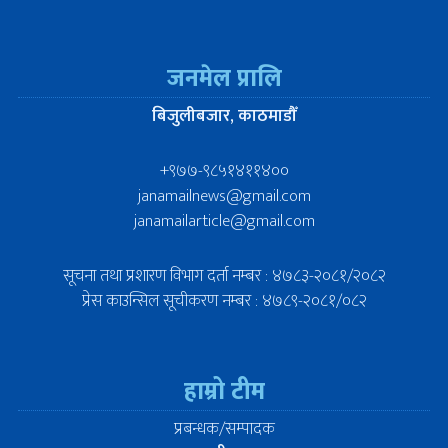
जनमेल प्रालि
बिजुलीबजार, काठमाडौँ
+९७७-९८५१४११४००
janamailnews@gmail.com
janamailarticle@gmail.com
सूचना तथा प्रशारण विभाग दर्ता नम्बर : ४७८३-२०८१/२०८२
प्रेस काउन्सिल सूचीकरण नम्बर : ४७८९-२०८१/०८२
हाम्रो टीम
प्रबन्धक/सम्पादक