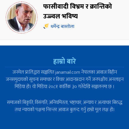
फासीवादी विभ्रम र क्रान्तिको
उज्ज्वल भविष्य
धर्मेन्द्र बास्तोला
हाम्रो बारे
जनमेल प्रा.लि.द्वारा सञ्चालित janamail.com नेपालका आवाज विहीन
जनसमुदायको सूचना समाचार र विचार आदानप्रदान गर्ने जनपक्षीय अनलाइन
मिडिया हो। यो मिडिया २०८१ कार्तिक ३० गतेदेखि सञ्चालनमा छ ।
समाजको बिकृति, विसंगति, अनियमितता, भष्टाचार, अन्याय र अत्याचार बिरुद्ध
तथा न्यायको पक्षमा निरन्तर आवाज बुलन्द गर्नु हाम्रो मूल लक्ष हो।