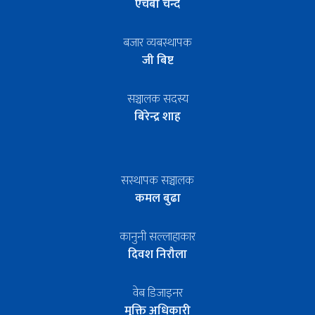
एचबी चन्द
बजार व्यबस्थापक
जी बिष्ट
सञ्चालक सदस्य
बिरेन्द्र शाह
सस्थापक सञ्चालक
कमल बुढा
कानुनी सल्लाहाकार
दिवश निरौला
वेब डिजाइनर
मुक्ति अधिकारी