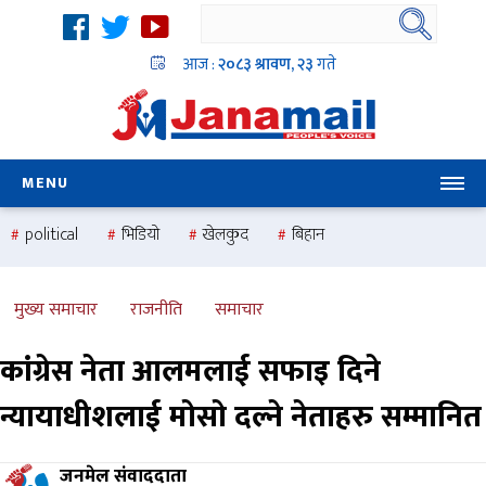
आज :
२०८३ श्रावण, २३
गते
MENU
political
भिडियो
खेलकुद
बिहान
उदयबहादुर चलाउने ‘दिपक’
समस्या
pradesh
one
national
health
मुख्य समाचार
राजनीति
समाचार
कांग्रेस नेता आलमलाई सफाइ दिने
न्यायाधीशलाई मोसो दल्ने नेताहरु सम्मानित
जनमेल संवाददाता