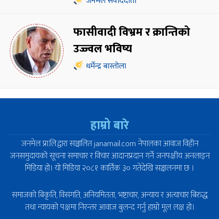
जनमेल संवाददाता
फासीवादी विभ्रम र क्रान्तिको
उज्ज्वल भविष्य
धर्मेन्द्र बास्तोला
हाम्रो बारे
जनमेल प्रा.लि.द्वारा सञ्चालित janamail.com नेपालका आवाज विहीन
जनसमुदायको सूचना समाचार र विचार आदानप्रदान गर्ने जनपक्षीय अनलाइन
मिडिया हो। यो मिडिया २०८१ कार्तिक ३० गतेदेखि सञ्चालनमा छ ।
समाजको बिकृति, विसंगति, अनियमितता, भष्टाचार, अन्याय र अत्याचार बिरुद्ध
तथा न्यायको पक्षमा निरन्तर आवाज बुलन्द गर्नु हाम्रो मूल लक्ष हो।