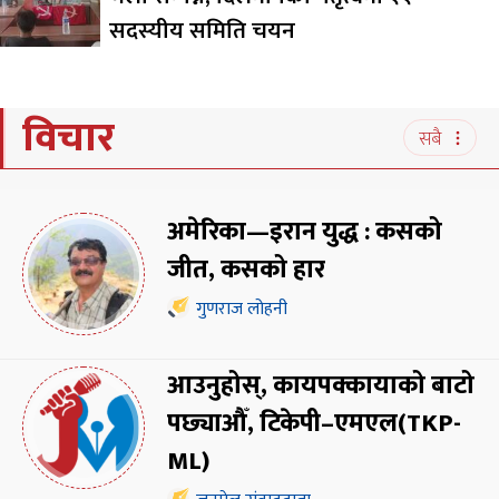
सदस्यीय समिति चयन
विचार
सबै
अमेरिका—इरान युद्ध : कसको
जीत, कसको हार
गुणराज लोहनी
आउनुहोस्, कायपक्कायाको बाटो
पछ्याऔँ, टिकेपी–एमएल(TKP-
ML)