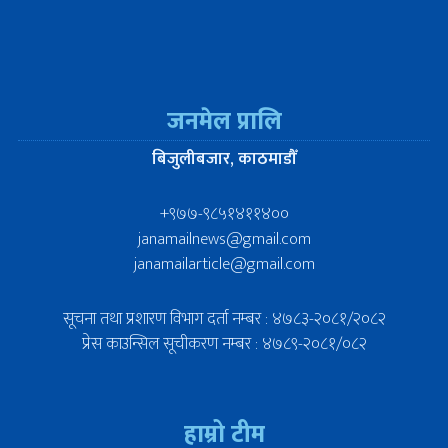
जनमेल प्रालि
बिजुलीबजार, काठमाडौँ
+९७७-९८५१४११४००
janamailnews@gmail.com
janamailarticle@gmail.com
सूचना तथा प्रशारण विभाग दर्ता नम्बर : ४७८३-२०८१/२०८२
प्रेस काउन्सिल सूचीकरण नम्बर : ४७८९-२०८१/०८२
हाम्रो टीम