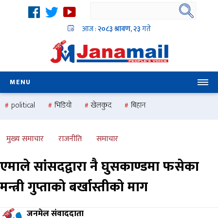
आज :
२०८३ श्रावण, २३
गते
MENU
political
भिडियो
खेलकुद
बिहान
उदयबहादुर चलाउने ‘दिपक’
समस्या
pradesh
one
national
health
मुख्य समाचार
राजनीति
समाचार
एमाले सांसदद्वारा नै घुसकाण्डमा फसेका
मन्त्री गुप्ताकाे बर्खास्तीकाे माग
जनमेल संवाददाता