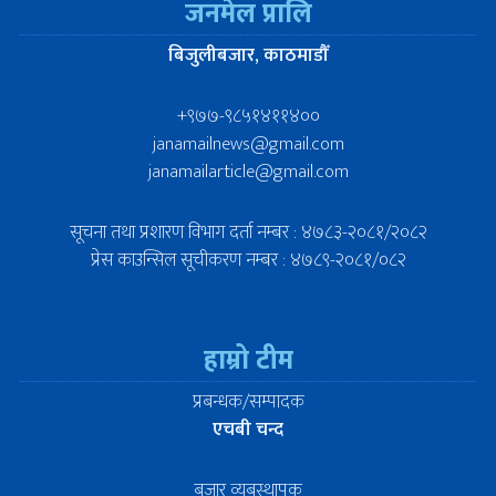
जनमेल प्रालि
बिजुलीबजार, काठमाडौँ
+९७७-९८५१४११४००
janamailnews@gmail.com
janamailarticle@gmail.com
सूचना तथा प्रशारण विभाग दर्ता नम्बर : ४७८३-२०८१/२०८२
प्रेस काउन्सिल सूचीकरण नम्बर : ४७८९-२०८१/०८२
हाम्रो टीम
प्रबन्धक/सम्पादक
एचबी चन्द
बजार व्यबस्थापक