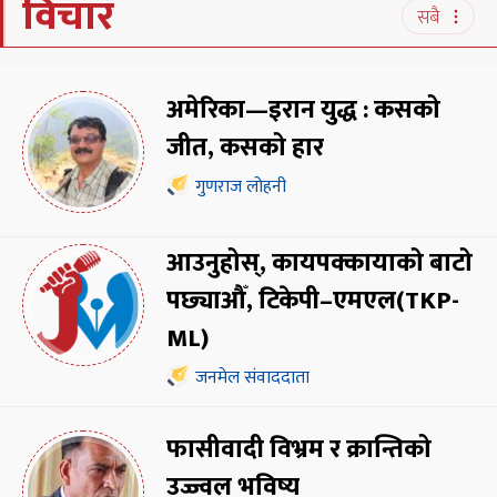
विचार
सबै
अमेरिका—इरान युद्ध : कसको
जीत, कसको हार
गुणराज लोहनी
आउनुहोस्, कायपक्कायाको बाटो
पछ्याऔँ, टिकेपी–एमएल(TKP-
ML)
जनमेल संवाददाता
फासीवादी विभ्रम र क्रान्तिको
उज्ज्वल भविष्य