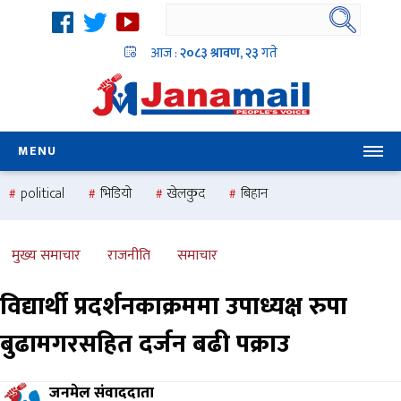
आज :
२०८३ श्रावण, २३
गते
MENU
political
भिडियो
खेलकुद
बिहान
उदयबहादुर चलाउने ‘दिपक’
समस्या
pradesh
one
national
health
मुख्य समाचार
राजनीति
समाचार
विद्यार्थी प्रदर्शनकाक्रममा उपाध्यक्ष रुपा
बुढामगरसहित दर्जन बढी पक्राउ
जनमेल संवाददाता