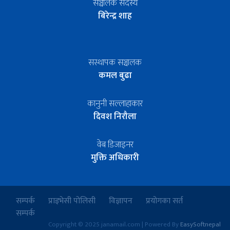
सञ्चालक सदस्य
बिरेन्द्र शाह
सस्थापक सञ्चालक
कमल बुढा
कानुनी सल्लाहाकार
दिवश निरौला
वेब डिजाइनर
मुक्ति अधिकारी
सम्पर्क
प्राइभेसी पोलिसी
विज्ञापन
प्रयोगका सर्त
सम्पर्क
Copyright © 2025 janamail.com | Powered By
EasySoftnepal