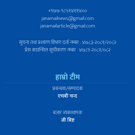
+९७७-९८५१४११४००
janamailnews@gmail.com
janamailarticle@gmail.com
सूचना तथा प्रशारण विभाग दर्ता नम्बर : ४७८३-२०८१/२०८२
प्रेस काउन्सिल सूचीकरण नम्बर : ४७८९-२०८१/०८२
हाम्रो टीम
प्रबन्धक/सम्पादक
एचबी चन्द
बजार व्यबस्थापक
जी बिष्ट