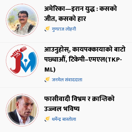
अमेरिका—इरान युद्ध : कसको
जीत, कसको हार
गुणराज लोहनी
आउनुहोस्, कायपक्कायाको बाटो
पछ्याऔँ, टिकेपी–एमएल(TKP-
ML)
जनमेल संवाददाता
फासीवादी विभ्रम र क्रान्तिको
उज्ज्वल भविष्य
धर्मेन्द्र बास्तोला