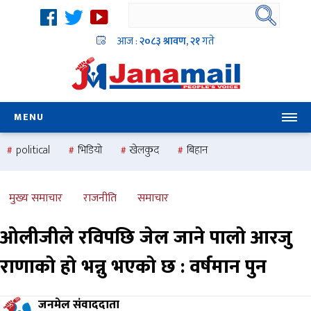
आज :
२०८३ श्रावण, २१
गते
MENU
political
भिडियो
खेलकुद
बिहान
उदयबहादुर चलाउने ‘दिपक’
समस्या
pradesh
one
national
health
मुख्य समाचार
राजनीति
समाचार
ओलीजीले रविपछि जेल जाने पालो आरजु
राणाको हो भन्नु भएको छ : वर्षमान पुन
जनमेल संवाददाता