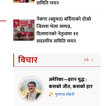
समिति चयन
नेकपा (बहुमत) बर्दियाको दोस्रो
५
जिल्ला भेला सम्पन्न,
दिलमानको नेतृत्वमा ११
सदस्यीय समिति चयन
विचार
सबै
अमेरिका—इरान युद्ध :
कसको जीत, कसको हार
गुणराज लोहनी