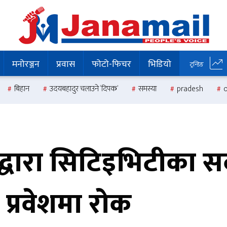
मनोरञ्जन
प्रवास
फोटो-फिचर
भिडियो
ट्रन्डिङ
बिहान
उदयबहादुर चलाउने ‘दिपक’
समस्या
pradesh
)द्धारा सिटिइभिटीका 
 प्रवेशमा रोक