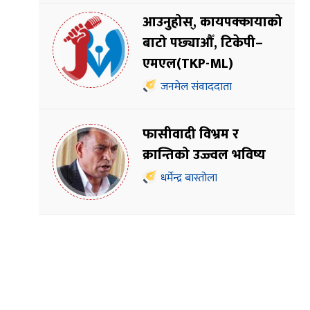
आउनुहोस्, कायपक्कायाको
बाटो पछ्याऔँ, टिकेपी–
एमएल(TKP-ML)
जनमेल संवाददाता
फासीवादी विभ्रम र
क्रान्तिको उज्ज्वल भविष्य
धर्मेन्द्र बास्तोला