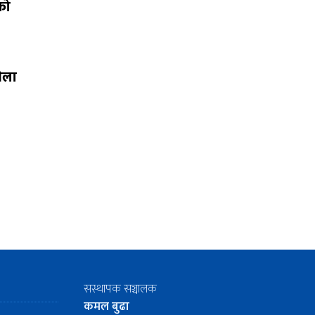
को
भेला
सस्थापक सञ्चालक
कमल बुढा