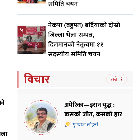
समिति चयन
नेकपा (बहुमत) बर्दियाको दोस्रो
५
जिल्ला भेला सम्पन्न,
दिलमानको नेतृत्वमा ११
सदस्यीय समिति चयन
विचार
सबै
को
अमेरिका—इरान युद्ध :
कसको जीत, कसको हार
गुणराज लोहनी
भेला