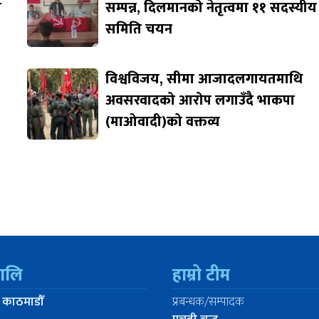
ि
सम्पन्न, दिलमानको नेतृत्वमा ११ सदस्यीय
समिति चयन
विश्वविजय, सीमा आजादलगायतमाथि
अवसरवादको आरोप लगाउँदै भाकपा
(माओवादी)को वक्तव्य
रालि
हाम्रो टीम
 काठमाडौँ
प्रबन्धक/सम्पादक