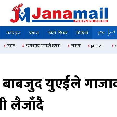
मनोरञ्जन
प्रवास
फोटो-फिचर
भिडियो
ट्रन्डिङ
बिहान
उदयबहादुर चलाउने ‘दिपक’
समस्या
pradesh
ा बाबजुद युएईले गाज
 लैजाँदै