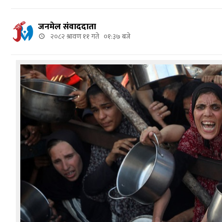
जनमेल संवाददाता
२०८२ श्रावण ११ गते ०१:३७ बजे