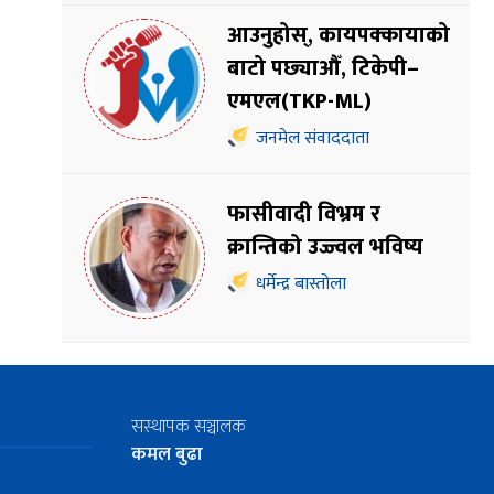
आउनुहोस्, कायपक्कायाको
बाटो पछ्याऔँ, टिकेपी–
एमएल(TKP-ML)
जनमेल संवाददाता
फासीवादी विभ्रम र
क्रान्तिको उज्ज्वल भविष्य
धर्मेन्द्र बास्तोला
सस्थापक सञ्चालक
कमल बुढा