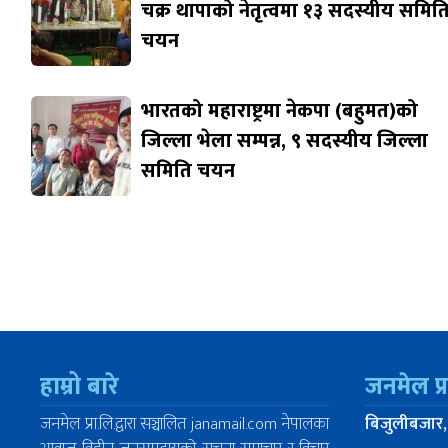
चक्र थापाको नेतृत्वमा १३ सदस्यीय समित
चयन
भारतको महाराष्ट्रमा नेकपा (बहुमत)को
जिल्ला भेला सम्पन्न, ९ सदस्यीय जिल्ला
समिति चयन
हाम्रो बारे
जनमेल प्
जनमेल प्रा.लि.द्वारा सञ्चालित janamail.com नेपालका
बिजुलीबजार,