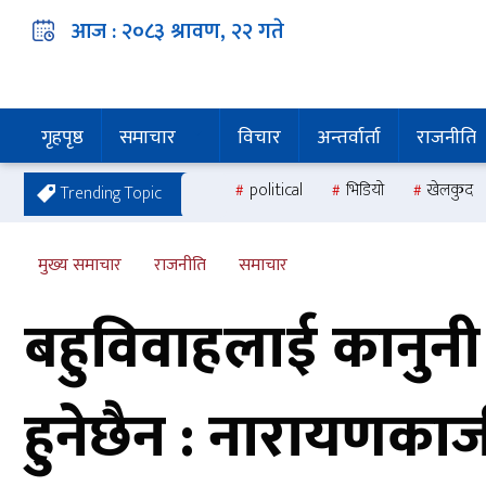
आज :
२०८३ श्रावण, २२
गते
गृहपृष्ठ
समाचार
विचार
अन्तर्वार्ता
राजनीति
political
भिडियो
खेलकुद
Trending Topic
मुख्य समाचार
राजनीति
समाचार
बहुविवाहलाई कानुनी म
हुनेछैन : नारायणकाजी श