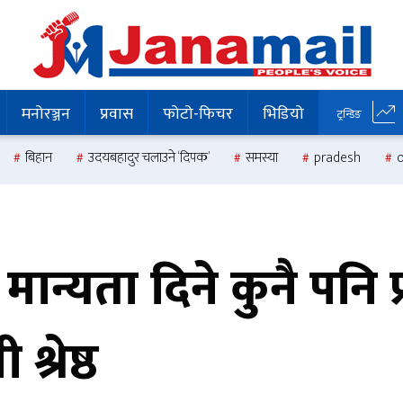
मनोरञ्जन
प्रवास
फोटो-फिचर
भिडियो
ट्रन्डिङ
बिहान
उदयबहादुर चलाउने ‘दिपक’
समस्या
pradesh
ान्यता दिने कुनै पनि प्
्रेष्ठ