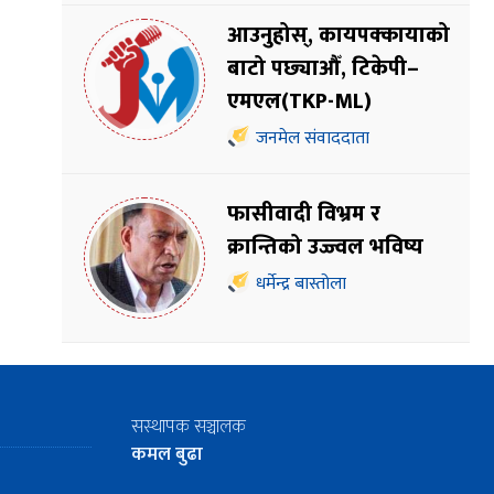
आउनुहोस्, कायपक्कायाको
बाटो पछ्याऔँ, टिकेपी–
एमएल(TKP-ML)
जनमेल संवाददाता
फासीवादी विभ्रम र
क्रान्तिको उज्ज्वल भविष्य
धर्मेन्द्र बास्तोला
सस्थापक सञ्चालक
कमल बुढा