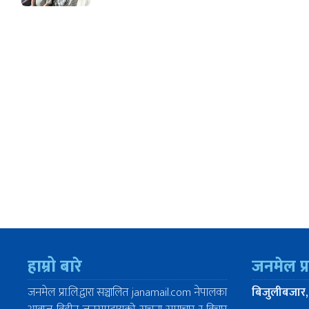
हाम्रो बारे
जनमेल प्
जनमेल प्रा.लि.द्वारा सञ्चालित janamail.com नेपालका
बिजुलीबजार,