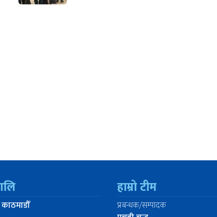
रालि
हाम्रो टीम
 काठमाडौँ
प्रबन्धक/सम्पादक