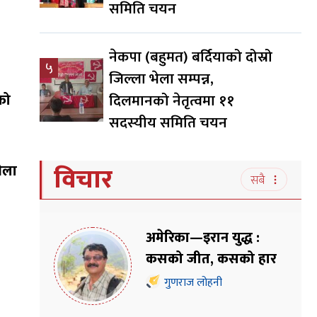
समिति चयन
नेकपा (बहुमत) बर्दियाको दोस्रो
५
जिल्ला भेला सम्पन्न,
को
दिलमानको नेतृत्वमा ११
सदस्यीय समिति चयन
विचार
भेला
सबै
अमेरिका—इरान युद्ध :
कसको जीत, कसको हार
गुणराज लोहनी