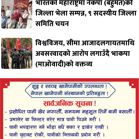
भारतको महाराष्ट्रमा नेकपा (बहुमत)को
जिल्ला भेला सम्पन्न, ९ सदस्यीय जिल्ला
समिति चयन
विश्वविजय, सीमा आजादलगायतमाथि
अवसरवादको आरोप लगाउँदै भाकपा
(माओवादी)को वक्तव्य