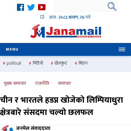
आज :
२०८३ श्रावण, २४
गते
MENU
political
भिडियो
खेलकुद
बिहान
उदयबहादुर चलाउने ‘दिपक’
समस्या
pradesh
one
national
health
मुख्य समाचार
राजनीति
समाचार
चीन र भारतले हडप्न खोजेको लिम्पियाधुरा
क्षेत्रबारे संसदमा चल्यो छलफल
जनमेल संवाददाता