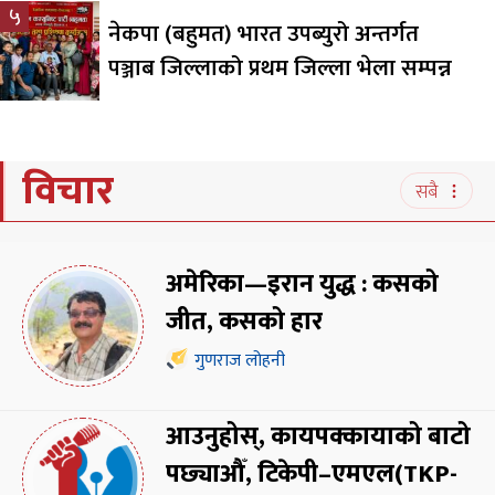
५
नेकपा (बहुमत) भारत उपब्युरो अन्तर्गत
पञ्जाब जिल्लाको प्रथम जिल्ला भेला सम्पन्न
विचार
सबै
अमेरिका—इरान युद्ध : कसको
जीत, कसको हार
गुणराज लोहनी
आउनुहोस्, कायपक्कायाको बाटो
पछ्याऔँ, टिकेपी–एमएल(TKP-