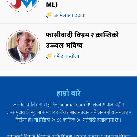
ML)
जनमेल संवाददाता
फासीवादी विभ्रम र क्रान्तिको
उज्ज्वल भविष्य
धर्मेन्द्र बास्तोला
हाम्रो बारे
जनमेल प्रा.लि.द्वारा सञ्चालित janamail.com नेपालका आवाज विहीन
जनसमुदायको सूचना समाचार र विचार आदानप्रदान गर्ने जनपक्षीय अनलाइन
मिडिया हो। यो मिडिया २०८१ कार्तिक ३० गतेदेखि सञ्चालनमा छ ।
समाजको बिकृति, विसंगति, अनियमितता, भष्टाचार, अन्याय र अत्याचार बिरुद्ध