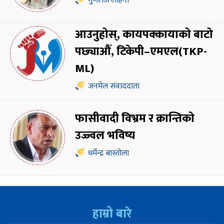
गुणराज लोहनी
आउनुहोस्, कायपक्कायाको बाटो
पछ्याऔँ, टिकेपी–एमएल(TKP-
ML)
जनमेल संवाददाता
फासीवादी विभ्रम र क्रान्तिको
उज्ज्वल भविष्य
धर्मेन्द्र बास्तोला
हाम्रो बारे