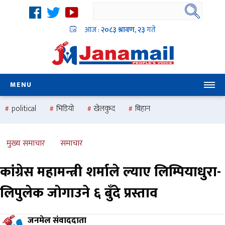
आज :
२०८३ श्रावण, २३
गते
MENU
political
भिडियो
खेलकुद
बिहान
उदयबहादुर चलाउने ‘दिपक’
समस्या
pradesh
one
national
health
मुख्य समाचार
समाचार
कांग्रेस महामन्त्री शर्माले ल्याए लिम्पियाधुरा-
लिपुलेक जाेगाउने ६ बुँदे प्रस्ताव
जनमेल संवाददाता