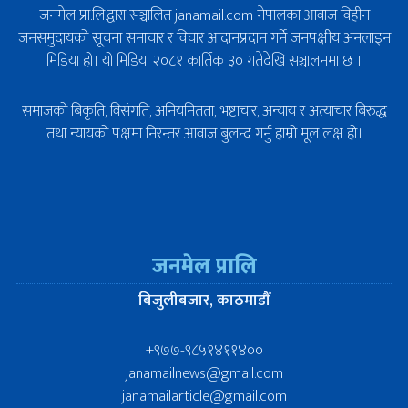
जनमेल प्रा.लि.द्वारा सञ्चालित janamail.com नेपालका आवाज विहीन
जनसमुदायको सूचना समाचार र विचार आदानप्रदान गर्ने जनपक्षीय अनलाइन
मिडिया हो। यो मिडिया २०८१ कार्तिक ३० गतेदेखि सञ्चालनमा छ ।
समाजको बिकृति, विसंगति, अनियमितता, भष्टाचार, अन्याय र अत्याचार बिरुद्ध
तथा न्यायको पक्षमा निरन्तर आवाज बुलन्द गर्नु हाम्रो मूल लक्ष हो।
जनमेल प्रालि
बिजुलीबजार, काठमाडौँ
+९७७-९८५१४११४००
janamailnews@gmail.com
janamailarticle@gmail.com