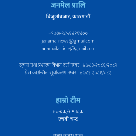
जनमेल प्रालि
बिजुलीबजार, काठमाडौँ
+९७७-९८५१४११४००
janamailnews@gmail.com
janamailarticle@gmail.com
सूचना तथा प्रशारण विभाग दर्ता नम्बर : ४७८३-२०८१/२०८२
प्रेस काउन्सिल सूचीकरण नम्बर : ४७८९-२०८१/०८२
हाम्रो टीम
प्रबन्धक/सम्पादक
एचबी चन्द
बजार व्यबस्थापक