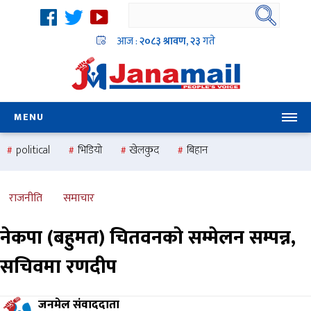
आज :
२०८३ श्रावण, २३
गते
MENU
political
भिडियो
खेलकुद
बिहान
उदयबहादुर चलाउने ‘दिपक’
समस्या
pradesh
one
national
health
राजनीति
समाचार
नेकपा (बहुमत) चितवनको सम्मेलन सम्पन्न,
सचिवमा रणदीप
जनमेल संवाददाता