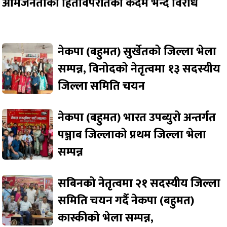
आमजनताको हितविपरीतको कदम भन्दै विरोध
नेकपा (बहुमत) सुर्खेतको जिल्ला भेला
सम्पन्न, विनोदको नेतृत्वमा १३ सदस्यीय
जिल्ला समिति चयन
नेकपा (बहुमत) भारत उपब्युरो अन्तर्गत
पञ्जाब जिल्लाको प्रथम जिल्ला भेला
सम्पन्न
सबिनको नेतृत्वमा २१ सदस्यीय जिल्ला
समिति चयन गर्दै नेकपा (बहुमत)
कास्कीको भेला सम्पन्न,