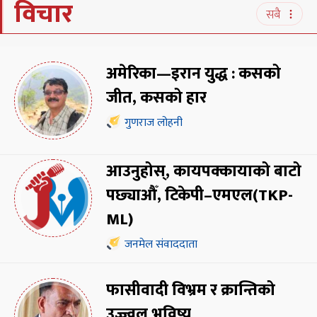
विचार
सबै
अमेरिका—इरान युद्ध : कसको
जीत, कसको हार
गुणराज लोहनी
आउनुहोस्, कायपक्कायाको बाटो
पछ्याऔँ, टिकेपी–एमएल(TKP-
ML)
जनमेल संवाददाता
फासीवादी विभ्रम र क्रान्तिको
उज्ज्वल भविष्य