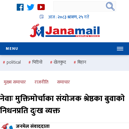
आज :
२०८३ श्रावण, २५
गते
MENU
political
भिडियो
खेलकुद
बिहान
उदयबहादुर चलाउने ‘दिपक’
समस्या
pradesh
one
national
health
मुख्य समाचार
राजनीति
समाचार
नेवाः मुक्तिमोर्चाका संयोजक श्रेष्ठका बुवाको
निधनप्रति दुःख व्यक्त
जनमेल संवाददाता