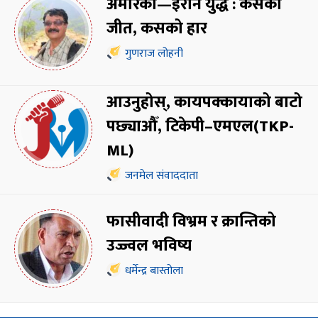
अमेरिका—इरान युद्ध : कसको
जीत, कसको हार
गुणराज लोहनी
आउनुहोस्, कायपक्कायाको बाटो
पछ्याऔँ, टिकेपी–एमएल(TKP-
ML)
जनमेल संवाददाता
फासीवादी विभ्रम र क्रान्तिको
उज्ज्वल भविष्य
धर्मेन्द्र बास्तोला