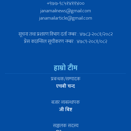
+९७७-९८५१४११४००
janamailnews@gmail.com
janamailarticle@gmail.com
सूचना तथा प्रशारण विभाग दर्ता नम्बर : ४७८३-२०८१/२०८२
प्रेस काउन्सिल सूचीकरण नम्बर : ४७८९-२०८१/०८२
हाम्रो टीम
प्रबन्धक/सम्पादक
एचबी चन्द
बजार व्यबस्थापक
जी बिष्ट
सञ्चालक सदस्य