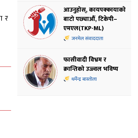
आउनुहोस्, कायपक्कायाको
ा र
बाटो पछ्याऔँ, टिकेपी–
एमएल(TKP-ML)
जनमेल संवाददाता
फासीवादी विभ्रम र
क्रान्तिको उज्ज्वल भविष्य
धर्मेन्द्र बास्तोला