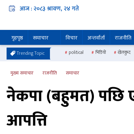
आज :
२०८३ श्रावण, २४
गते
गृहपृष्ठ
समाचार
विचार
अन्तर्वार्ता
राजनीति
political
भिडियो
खेलकुद
Trending Topic
मुख्य समाचार
राजनीति
समाचार
नेकपा (बहुमत) पछि ए
आपत्ति