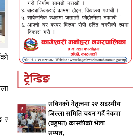
यको
ट्रेन्डिङ
ेला
सबिनको नेतृत्वमा २१ सदस्यीय
१
जिल्ला समिति चयन गर्दै नेकपा
छ र
(बहुमत) कास्कीको भेला
सम्पन्न,