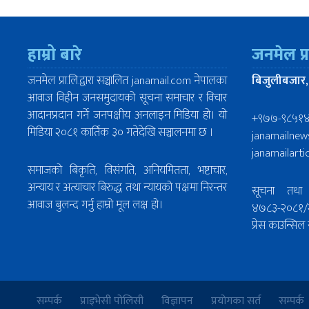
हाम्रो बारे
जनमेल प्
जनमेल प्रा.लि.द्वारा सञ्चालित janamail.com नेपालका
बिजुलीबजार,
आवाज विहीन जनसमुदायको सूचना समाचार र विचार
आदानप्रदान गर्ने जनपक्षीय अनलाइन मिडिया हो। यो
+९७७-९८५१
मिडिया २०८१ कार्तिक ३० गतेदेखि सञ्चालनमा छ ।
janamailne
janamailart
समाजको बिकृति, विसंगति, अनियमितता, भष्टाचार,
अन्याय र अत्याचार बिरुद्ध तथा न्यायको पक्षमा निरन्तर
सूचना तथा 
आवाज बुलन्द गर्नु हाम्रो मूल लक्ष हो।
४७८३-२०८१/
प्रेस काउन्स
सम्पर्क
प्राइभेसी पोलिसी
विज्ञापन
प्रयोगका सर्त
सम्पर्क