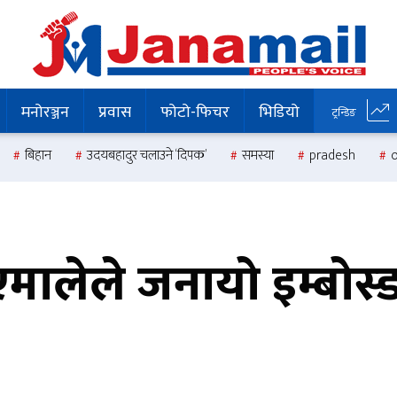
मनोरञ्जन
प्रवास
फोटो-फिचर
भिडियो
ट्रन्डिङ
बिहान
उदयबहादुर चलाउने ‘दिपक’
समस्या
pradesh
मालेले जनायो इम्बोस्ड