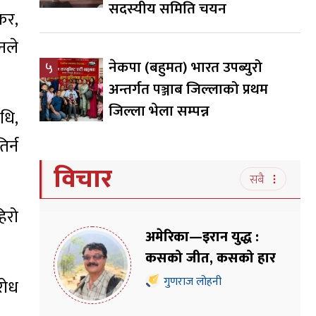
सदस्यीय समिति चयन
कर,
उनले
नेकपा (बहुमत) भारत उपब्युरो
५
अन्तर्गत पञ्जाब जिल्लाको प्रथम
जिल्ला भेला सम्पन्न
िधि,
िर्न
विचार
सबै
िरो
अमेरिका—इरान युद्ध :
कसको जीत, कसको हार
गुणराज लोहनी
रोध