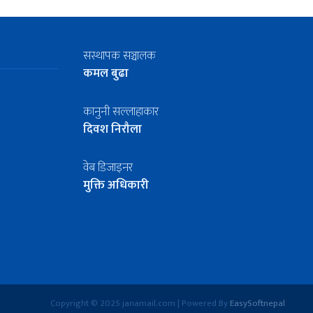
सस्थापक सञ्चालक
कमल बुढा
कानुनी सल्लाहाकार
दिवश निरौला
वेब डिजाइनर
मुक्ति अधिकारी
Copyright © 2025 janamail.com | Powered By
EasySoftnepal