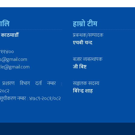
रालि
हाम्रो टीम
 काठमाडौँ
प्रबन्धक/सम्पादक
एचबी चन्द
४११४००
ws@gmail.com
बजार व्यबस्थापक
icle@gmail.com
जी बिष्ट
प्रशारण विभाग दर्ता नम्बर :
सञ्चालक सदस्य
२०८२
बिरेन्द्र शाह
िल सूचीकरण नम्बर : ४७८९-२०८१/०८२