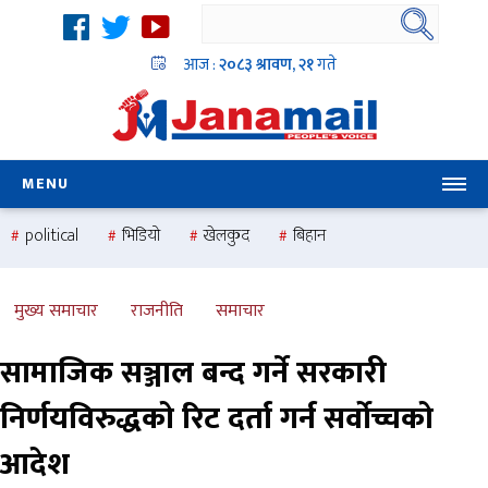
आज :
२०८३ श्रावण, २१
गते
MENU
political
भिडियो
खेलकुद
बिहान
उदयबहादुर चलाउने ‘दिपक’
समस्या
pradesh
one
national
health
मुख्य समाचार
राजनीति
समाचार
सामाजिक सञ्जाल बन्द गर्ने सरकारी
निर्णयविरुद्धको रिट दर्ता गर्न सर्वोच्चको
आदेश