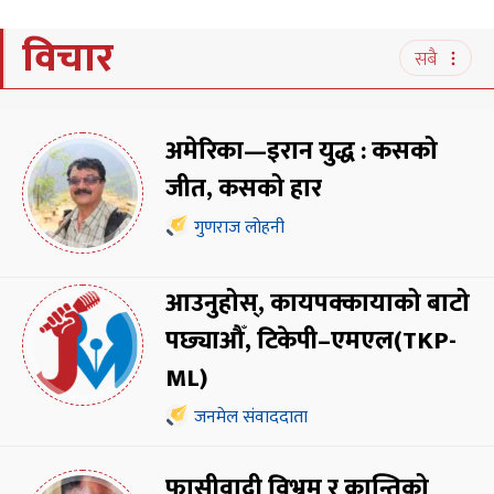
विचार
सबै
अमेरिका—इरान युद्ध : कसको
जीत, कसको हार
गुणराज लोहनी
आउनुहोस्, कायपक्कायाको बाटो
पछ्याऔँ, टिकेपी–एमएल(TKP-
ML)
जनमेल संवाददाता
फासीवादी विभ्रम र क्रान्तिको