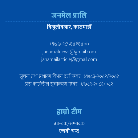
जनमेल प्रालि
बिजुलीबजार, काठमाडौँ
+९७७-९८५१४११४००
janamailnews@gmail.com
janamailarticle@gmail.com
सूचना तथा प्रशारण विभाग दर्ता नम्बर : ४७८३-२०८१/२०८२
प्रेस काउन्सिल सूचीकरण नम्बर : ४७८९-२०८१/०८२
हाम्रो टीम
प्रबन्धक/सम्पादक
एचबी चन्द